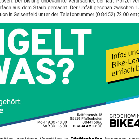
üssen. Der bislang unbekannte Verursacher, der laut Polizei ve
infach aus dem Staub gemacht. Der Unfall geschah zwischen 1
ktion in Geisenfeld unter der Telefonnummer (0 84 52) 72 00 en