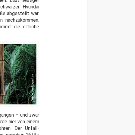
n. Laut heutiger
schwarzer Hyundai
ße abgestellt war.
ten nachzukommen.
immt die örtliche
angen – und zwar
rde hier von einem
hren. Der Unfall-
sen zwischen 16 Uhr