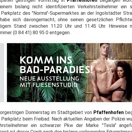
 späten gestrigen Vormittag in
Pfaffenhofen
begangen worde
inem bislang nicht identifizierten Verkehrsteilnehmer ein 
Parkplatz des "Norma"-Supermarktes an der Ingolstädter Stra
 habe sich davongemacht, ohne seinen gesetzlichen Pflich
tigem Stand zwischen 11.20 Uhr und 11.45 Uhr. Hinweise n
nummer (0 84 41) 80 95 0 entgegen.
 vorgestrigen Donnerstag im Stadtgebiet von
Pfaffenhofen
beg
 Parkplatz beim Freibad. Nach aktuellen Angaben der Polizei wu
hrsteilnehmer ein schwarzer Pkw der Marke "Tesla" angefa
siert ist dieser Crash nach den bislang vorliegenden Erkenntnis