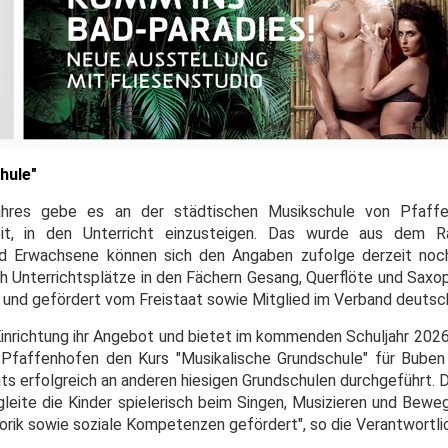
hule"
ahres gebe es an der städtischen Musikschule von Pfaffe
it, in den Unterricht einzusteigen. Das wurde aus dem Ra
und Erwachsene können sich den Angaben zufolge derzeit noc
h Unterrichtsplätze in den Fächern Gesang, Querflöte und Saxop
t und gefördert vom Freistaat sowie Mitglied im Verband deutsc
Einrichtung ihr Angebot und bietet im kommenden Schuljahr 202
 Pfaffenhofen den Kurs "Musikalische Grundschule" für Bube
its erfolgreich an anderen hiesigen Grundschulen durchgeführt. 
gleite die Kinder spielerisch beim Singen, Musizieren und Bewe
torik sowie soziale Kompetenzen gefördert", so die Verantwortli