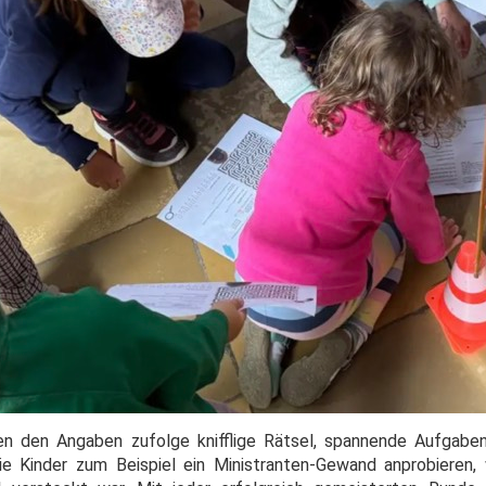
n den Angaben zufolge knifflige Rätsel, spannende Aufgaben
 die Kinder zum Beispiel ein Ministranten-Gewand anprobieren,