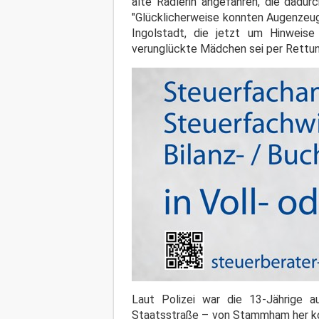
alte Radlerin angefahren, die dadur
"Glücklicherweise konnten Augenzeuge
Ingolstadt, die jetzt um Hinweis
verunglückte Mädchen sei per Rettun
Laut Polizei war die 13-Jährige 
Staatsstraße – von Stammham her k