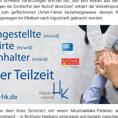
ch schwere Verletzungen erlitten hat, und sich eiskalt aus 
n als Ersthelfer den Notruf absetzen", erklärt die Verkehrspol
e zum geflüchteten Unfall-Fahrer beziehungsweise dessen 
gswagen ins Klinikum nach Ingolstadt gebracht worden.
aus dem Kreis Eichstätt mit einem Mountainbike-Pedelec 
ommend – in Richtung Hepberg unterwegs und begann zwischen