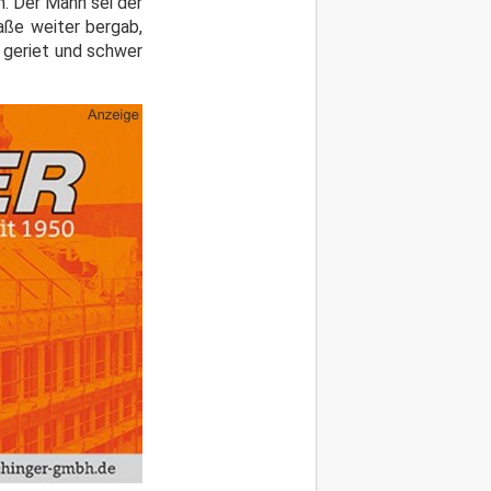
. Der Mann sei der
aße weiter bergab,
t geriet und schwer