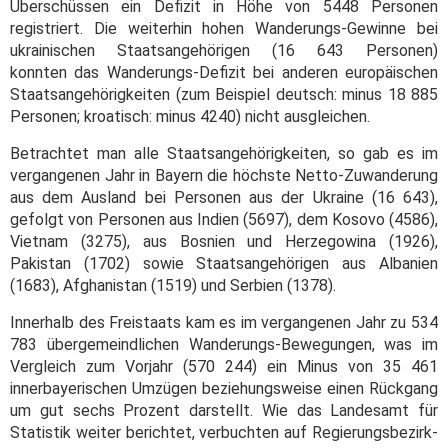
Überschüssen ein Defizit in Höhe von 5448 Personen
registriert. Die weiterhin hohen Wanderungs-Gewinne bei
ukrainischen Staatsangehörigen (16 643 Personen)
konnten das Wanderungs-Defizit bei anderen europäischen
Staatsangehörigkeiten (zum Beispiel deutsch: minus 18 885
Personen; kroatisch: minus 4240) nicht ausgleichen.
Betrachtet man alle Staatsangehörigkeiten, so gab es im
vergangenen Jahr in Bayern die höchste Netto-Zuwanderung
aus dem Ausland bei Personen aus der Ukraine (16 643),
gefolgt von Personen aus Indien (5697), dem Kosovo (4586),
Vietnam (3275), aus Bosnien und Herzegowina (1926),
Pakistan (1702) sowie Staatsangehörigen aus Albanien
(1683), Afghanistan (1519) und Serbien (1378).
Innerhalb des Freistaats kam es im vergangenen Jahr zu 534
783 übergemeindlichen Wanderungs-Bewegungen, was im
Vergleich zum Vorjahr (570 244) ein Minus von 35 461
innerbayerischen Umzügen beziehungsweise einen Rückgang
um gut sechs Prozent darstellt. Wie das Landesamt für
Statistik weiter berichtet, verbuchten auf Regierungsbezirk-