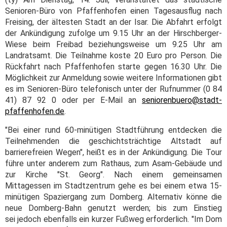
Senioren-Büro von Pfaffenhofen einen Tagesausflug nach
Freising, der ältesten Stadt an der Isar. Die Abfahrt erfolgt
der Ankündigung zufolge um 9.15 Uhr an der Hirschberger-
Wiese beim Freibad beziehungsweise um 9.25 Uhr am
Landratsamt. Die Teilnahme koste 20 Euro pro Person. Die
Rückfahrt nach Pfaffenhofen starte gegen 16.30 Uhr. Die
Möglichkeit zur Anmeldung sowie weitere Informationen gibt
es im Senioren-Büro telefonisch unter der Rufnummer (0 84
41) 87 92 0 oder per E-Mail an
seniorenbuero@stadt-
pfaffenhofen.de
.
"Bei einer rund 60-minütigen Stadtführung entdecken die
Teilnehmenden die geschichtsträchtige Altstadt auf
barrierefreien Wegen", heißt es in der Ankündigung. Die Tour
führe unter anderem zum Rathaus, zum Asam-Gebäude und
zur Kirche "St. Georg". Nach einem gemeinsamen
Mittagessen im Stadtzentrum gehe es bei einem etwa 15-
minütigen Spaziergang zum Domberg. Alternativ könne die
neue Domberg-Bahn genutzt werden; bis zum Einstieg
sei jedoch ebenfalls ein kurzer Fußweg erforderlich. "Im Dom