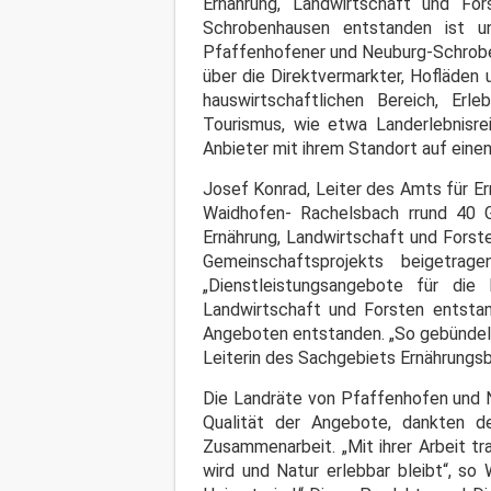
Ernährung, Landwirtschaft und Fo
Schrobenhausen entstanden ist un
Pfaffenhofener und Neuburg-Schroben
über die Direktvermarkter, Hofläden
hauswirtschaftlichen Bereich, Erl
Tourismus, wie etwa Landerlebnisrei
Anbieter mit ihrem Standort auf einen
Josef Konrad, Leiter des Amts für Er
Waidhofen- Rachelsbach rrund 40 G
Ernährung, Landwirtschaft und Forst
Gemeinschaftsprojekts beigetra
„Dienstleistungsangebote für di
Landwirtschaft und Forsten entstan
Angeboten entstanden. „So gebündelt 
Leiterin des Sachgebiets Ernährungsb
Die Landräte von Pfaffenhofen und N
Qualität der Angebote, dankten d
Zusammenarbeit. „Mit ihrer Arbeit t
wird und Natur erlebbar bleibt“, so 