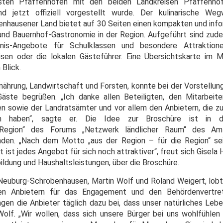
rsten Pfaffenhofen mit den beiden Landkreisen Pfaffenho
d jetzt offiziell vorgestellt wurde. Der kulinarische We
hausener Land bietet auf 30 Seiten einen kompakten und info
 und Bauernhof-Gastronomie in der Region. Aufgeführt sind zude
ebnis-Angebote für Schulklassen und besondere Attraktion
sen oder die lokalen Gästeführer. Eine Übersichtskarte im Mit
 Blick.
nährung, Landwirtschaft und Forsten, konnte bei der Vorstellung
äste begrüßen. „Ich danke allen Beteiligten, den Mitarbeit
en sowie der Landratsämter und vor allem den Anbietern, die z
gen haben“, sagte er. Die Idee zur Broschüre ist in d
e Region“ des Forums „Netzwerk ländlicher Raum“ des Amt
den. „Nach dem Motto „aus der Region – für die Region“ sei
ist jedes Angebot für sich noch attraktiver“, freut sich Gisel
ildung und Haushaltsleistungen, über die Broschüre.
euburg-Schrobenhausen, Martin Wolf und Roland Weigert, lobte
en Anbietern für das Engagement und den Behördenvertret
ragen die Anbieter täglich dazu bei, dass unser natürliches Le
Wolf. „Wir wollen, dass sich unsere Bürger bei uns wohlfühlen 