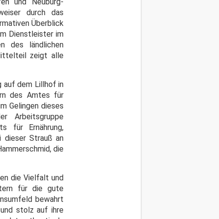
fen und Neuburg-
gweiser durch das
rmativen Überblick
m Dienstleister im
en des ländlichen
telteil zeigt alle
 auf dem Lillhof in
ern des Amtes für
um Gelingen dieses
er Arbeitsgruppe
s für Ernährung,
 dieser Strauß an
a Hammerschmid, die
n die Vielfalt und
ern für die gute
bensumfeld bewahrt
und stolz auf ihre