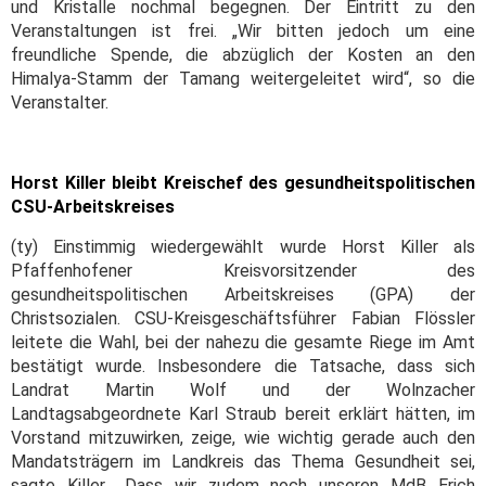
und Kristalle nochmal begegnen. Der Eintritt zu den
Veranstaltungen ist frei. „Wir bitten jedoch um eine
freundliche Spende, die abzüglich der Kosten an den
Himalya-Stamm der Tamang weitergeleitet wird“, so die
Veranstalter.
Horst Killer bleibt Kreischef des gesundheitspolitischen
CSU-Arbeitskreises
(ty) Einstimmig wiedergewählt wurde Horst Killer als
Pfaffenhofener Kreisvorsitzender des
gesundheitspolitischen Arbeitskreises (GPA) der
Christsozialen. CSU-Kreisgeschäftsführer Fabian Flössler
leitete die Wahl, bei der nahezu die gesamte Riege im Amt
bestätigt wurde. Insbesondere die Tatsache, dass sich
Landrat Martin Wolf und der Wolnzacher
Landtagsabgeordnete Karl Straub bereit erklärt hätten, im
Vorstand mitzuwirken, zeige, wie wichtig gerade auch den
Mandatsträgern im Landkreis das Thema Gesundheit sei,
sagte Killer. „Dass wir zudem noch unseren MdB Erich