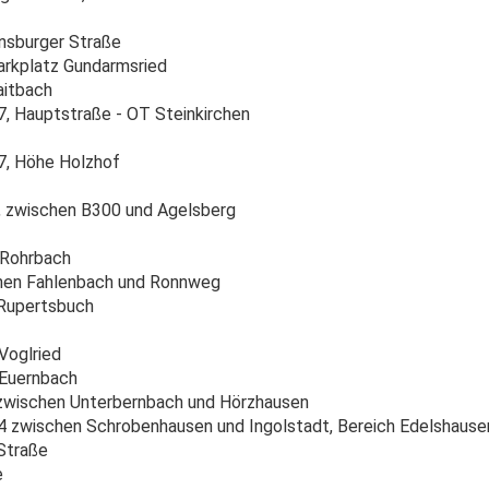
nsburger Straße
rkplatz Gundarmsried
aitbach
, Hauptstraße - OT Steinkirchen
7, Höhe Holzhof
, zwischen B300 und Agelsberg
 Rohrbach
hen Fahlenbach und Ronnweg
Rupertsbuch
Voglried
 Euernbach
zwischen Unterbernbach und Hörzhausen
 zwischen Schrobenhausen und Ingolstadt, Bereich Edelshause
Straße
e