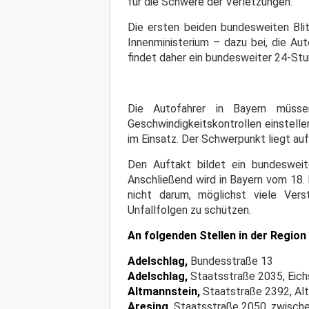
für die Schwere der Verletzungen.
Die ersten beiden bundesweiten Bl
Innenministerium – dazu bei, die Aut
findet daher ein bundesweiter 24-St
Die Autofahrer in Bayern müsse
Geschwindigkeitskontrollen einstell
im Einsatz. Der Schwerpunkt liegt au
Den Auftakt bildet ein bundeswei
Anschließend wird in Bayern vom 18. b
nicht darum, möglichst viele Ver
Unfallfolgen zu schützen.
An folgenden Stellen in der Region 
Adelschlag,
Bundesstraße 13
Adelschlag,
Staatsstraße 2035, Eich
Altmannstein,
Staatstraße 2392, Al
Aresing,
Staatsstraße 2050, zwische