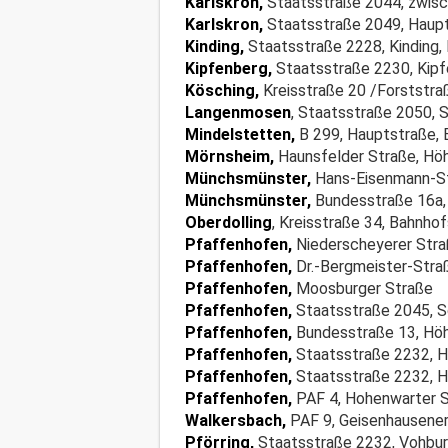
Karlskron,
Staatsstraße 2044, zwisc
Karlskron,
Staatsstraße 2049, Haup
Kinding,
Staatsstraße 2228, Kinding
Kipfenberg,
Staatsstraße 2230, Kipf
Kösching,
Kreisstraße 20 /Forststra
Langenmosen
, Staatsstraße 2050,
Mindelstetten,
B 299, Hauptstraße,
Mörnsheim,
Haunsfelder Straße, Hö
Münchsmünster,
Hans-Eisenmann-Str
Münchsmünster,
Bundesstraße 16a, 
Oberdolling
, Kreisstraße 34, Bahnho
Pfaffenhofen,
Niederscheyerer Str
Pfaffenhofen,
Dr.-Bergmeister-Stra
Pfaffenhofen,
Moosburger Straße
Pfaffenhofen,
Staatsstraße 2045, S
Pfaffenhofen,
Bundesstraße 13, Hö
Pfaffenhofen,
Staatsstraße 2232, H
Pfaffenhofen,
Staatsstraße 2232, 
Pfaffenhofen,
PAF 4, Hohenwarter S
Walkersbach,
PAF 9, Geisenhausener
Pförring,
Staatsstraße 2232, Vohbur