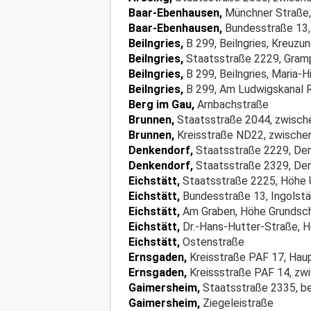
Baar-Ebenhausen,
Münchner Straße,
Baar-Ebenhausen,
Bundesstraße 13,
Beilngries,
B 299, Beilngries, Kreuzu
Beilngries,
Staatsstraße 2229, Gram
Beilngries,
B 299, Beilngries, Maria-
Beilngries,
B 299, Am Ludwigskanal R
Berg im Gau,
Arnbachstraße
Brunnen,
Staatsstraße 2044, zwische
Brunnen,
Kreisstraße ND22, zwischen
Denkendorf,
Staatsstraße 2229, De
Denkendorf,
Staatsstraße 2329, Den
Eichstätt,
Staatsstraße 2225, Höhe 
Eichstätt,
Bundesstraße 13, Ingolst
Eichstätt,
Am Graben, Höhe Grundsc
Eichstätt,
Dr.-Hans-Hutter-Straße, 
Eichstätt,
Ostenstraße
Ernsgaden,
Kreisstraße PAF 17, Hau
Ernsgaden,
Kreissstraße PAF 14, zw
Gaimersheim,
Staatsstraße 2335, b
Gaimersheim,
Ziegeleistraße