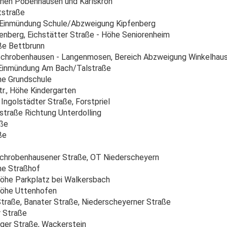
hen Pobenhausen und Karlskron
tstraße
, Einmündung Schule/Abzweigung Kipfenberg
enberg, Eichstätter Straße - Höhe Seniorenheim
ße Bettbrunn
 Schrobenhausen - Langenmosen, Bereich Abzweigung Winkelhau
 Einmündung Am Bach/Talstraße
he Grundschule
., Höhe Kindergarten
Ingolstädter Straße, Forstpriel
fstraße Richtung Unterdolling
aße
ße
chrobenhausener Straße, OT Niederscheyern
he Straßhof
öhe Parkplatz bei Walkersbach
Höhe Uttenhofen
traße, Banater Straße, Niederscheyerner Straße
 Straße
ger Straße, Wackerstein