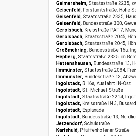
Gaimersheim,
Staatsstraße 2235, zw
Geisenfeld,
Forstamtstraße, Höhe S
Geisenfeld,
Staatsstraße 2335, Hau
Geisenfeld,
Bundesstraße 300, Gewe
Gerolsbach
, Kreisstraße PAF 7, Mün
Gerolsbach,
Staatsstraße 2045, Höh
Gerolsbach,
Staatsstraße 2045, Hö
Großmehring,
Bundesstraße 16a, Ing
Hepberg,
Staatsstraße 2335, im Bere
Hettenshausen,
Bundesstraße 13, H
Ilmmünster,
Staatsstraße 2084, Frei
Ilmmünster,
Bundesstraße 13, Abzwe
Ingolstadt,
B 16a, Ausfahrt IN-Ost
Ingolstadt,
St.-Michael-Straße
Ingolstadt,
Staatsstraße 2214, Irger
Ingolstadt,
Kreisstraße IN 3, Bussar
Ingolstadt,
Esplanade
Ingolstadt
, Bundesstraße 13, Nördli
Jetzendorf
, Schulstraße
Karlshuld,
Pfaffenhofener Straße