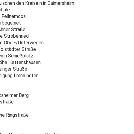
ischen den Kreiseln in Gaimersheim
chule
s Feilnemoos
rbegebiet
chner Straße
e Strobenried
he Ober-/Unterwegen
olstädter Straße
ich Schießplatz
öhe Hettenshausen
singer Straße
igung Ilmmünster
tsheimer Berg
dstraße
che Ringstraße