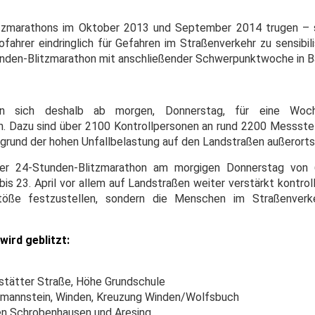
itzmarathons im Oktober 2013 und September 2014 trugen – 
ofahrer eindringlich für Gefahren im Straßenverkehr zu sensibil
unden-Blitzmarathon mit anschließender Schwerpunktwoche in Ba
n sich deshalb ab morgen, Donnerstag, für eine Woch
en. Dazu sind über 2100 Kontrollpersonen an rund 2200 Messstel
fgrund der hohen Unfallbelastung auf den Landstraßen außerorts
ter 24-Stunden-Blitzmarathon am morgigen Donnerstag von 
is 23. April vor allem auf Landstraßen weiter verstärkt kontroll
stöße festzustellen, sondern die Menschen im Straßenver
wird geblitzt:
stätter Straße, Höhe Grundschule
tmannstein, Winden, Kreuzung Winden/Wolfsbuch
n Schrobenhausen und Aresing