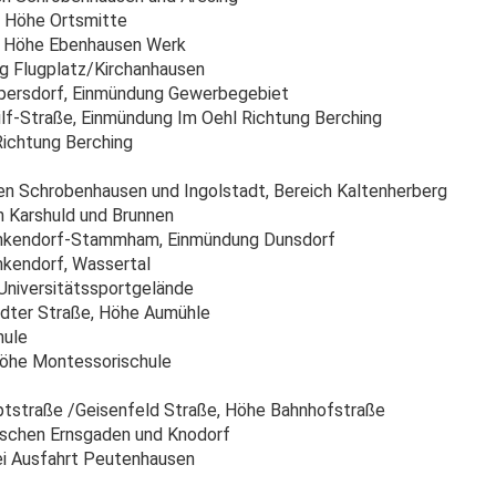
 Höhe Ortsmitte
 Höhe Ebenhausen Werk
ng Flugplatz/Kirchanhausen
persdorf, Einmündung Gewerbegebiet
Hilf-Straße, Einmündung Im Oehl Richtung Berching
ichtung Berching
n Schrobenhausen und Ingolstadt, Bereich Kaltenherberg
 Karshuld und Brunnen
nkendorf-Stammham, Einmündung Dunsdorf
kendorf, Wassertal
Universitätssportgelände
ädter Straße, Höhe Aumühle
hule
Höhe Montessorischule
ptstraße /Geisenfeld Straße, Höhe Bahnhofstraße
ischen Ernsgaden und Knodorf
ei Ausfahrt Peutenhausen