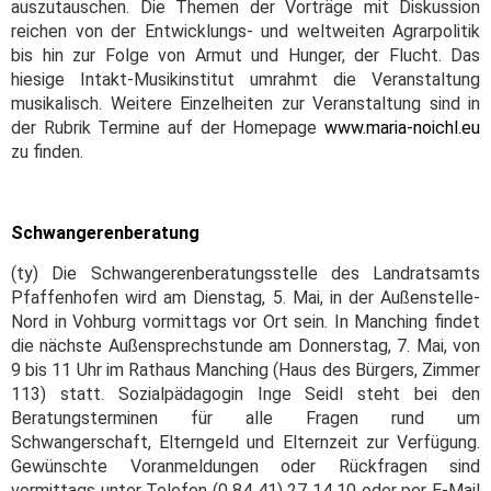
auszutauschen. Die Themen der Vorträge mit Diskussion
reichen von der Entwicklungs- und weltweiten Agrarpolitik
bis hin zur Folge von Armut und Hunger, der Flucht. Das
hiesige Intakt-Musikinstitut umrahmt die Veranstaltung
musikalisch. Weitere Einzelheiten zur Veranstaltung sind in
der Rubrik Termine auf der Homepage
www.maria-noichl.eu
zu finden.
Schwangerenberatung
(ty) Die Schwangerenberatungsstelle des Landratsamts
Pfaffenhofen wird am Dienstag, 5. Mai, in der Außenstelle-
Nord in Vohburg vormittags vor Ort sein. In Manching findet
die nächste Außensprechstunde am Donnerstag, 7. Mai, von
9 bis 11 Uhr im Rathaus Manching (Haus des Bürgers, Zimmer
113) statt. Sozialpädagogin Inge Seidl steht bei den
Beratungsterminen für alle Fragen rund um
Schwangerschaft, Elterngeld und Elternzeit zur Verfügung.
Gewünschte Voranmeldungen oder Rückfragen sind
vormittags unter Telefon (0 84 41) 27 14 10 oder per E-Mail