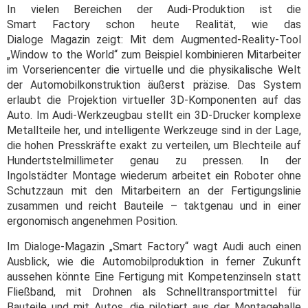
In vielen Bereichen der Audi‑Produktion ist die
Smart Factory schon heute Realität, wie das
Dialoge Magazin zeigt: Mit dem Augmented‑Reality‑Tool
„Window to the World“ zum Beispiel kombinieren Mitarbeiter
im Vorseriencenter die virtuelle und die physikalische Welt
der Automobilkonstruktion äußerst präzise. Das System
erlaubt die Projektion virtueller 3D‑Komponenten auf das
Auto. Im Audi‑Werkzeugbau stellt ein 3D‑Drucker komplexe
Metallteile her, und intelligente Werkzeuge sind in der Lage,
die hohen Presskräfte exakt zu verteilen, um Blechteile auf
Hundertstelmillimeter genau zu pressen. In der
Ingolstädter Montage wiederum arbeitet ein Roboter ohne
Schutzzaun mit den Mitarbeitern an der Fertigungslinie
zusammen und reicht Bauteile – taktgenau und in einer
ergonomisch angenehmen Position.
Im Dialoge-Magazin „Smart Factory“ wagt Audi auch einen
Ausblick, wie die Automobilproduktion in ferner Zukunft
aussehen könnte Eine Fertigung mit Kompetenzinseln statt
Fließband, mit Drohnen als Schnelltransportmittel für
Bauteile und mit Autos, die pilotiert aus der Montagehalle