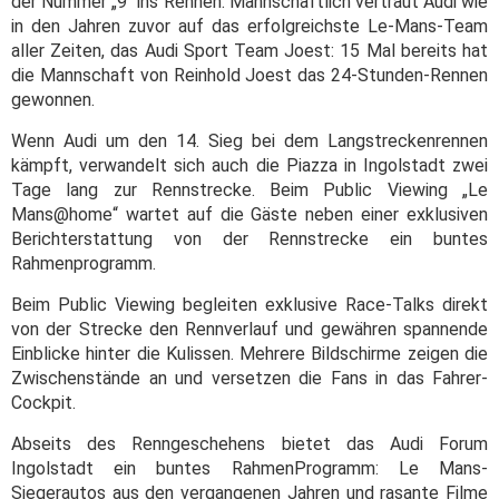
der Nummer „9“ ins Rennen. Mannschaftlich vertraut Audi wie
in den Jahren zuvor auf das erfolgreichste Le-Mans-Team
aller Zeiten, das Audi Sport Team Joest: 15 Mal bereits hat
die Mannschaft von Reinhold Joest das 24-Stunden-Rennen
gewonnen.
Wenn Audi um den 14. Sieg bei dem Langstreckenrennen
kämpft, verwandelt sich auch die Piazza in Ingolstadt zwei
Tage lang zur Rennstrecke. Beim Public Viewing „Le
Mans@home“ wartet auf die Gäste neben einer exklusiven
Berichterstattung von der Rennstrecke ein buntes
Rahmenprogramm.
Beim Public Viewing begleiten exklusive Race-Talks direkt
von der Strecke den Rennverlauf und gewähren spannende
Einblicke hinter die Kulissen. Mehrere Bildschirme zeigen die
Zwischenstände an und versetzen die Fans in das Fahrer-
Cockpit.
Abseits des Renngeschehens bietet das Audi Forum
Ingolstadt ein buntes Rahmen­Programm: Le Mans-
Siegerautos aus den vergangenen Jahren und rasante Filme