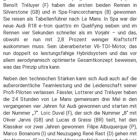
Benoît Tréluyer (F) haben die ersten beiden Rennen in
Silverstone (GB) und in Spa-Francorchamps (B) gewonnen.
Sie reisen als Tabellenführer nach Le Mans. In Spa war der
neue Audi R18 e-tron quattro im Qualifying sieben und im
Rennen vier Sekunden schneller als im Vorjahr – und das,
obwohl er nun mit 2,8 Prozent weniger Kraftstoff
auskommen muss. Sein überarbeiteter V6-TDI-Motor, das
nun doppelt so leistungsfähige Hybridsystem und das vor
allem aerodynamisch optimierte Gesamtkonzept beweisen,
was das Prinzip ultra kann.
Neben den technischen Stärken kann sich Audi auch auf die
außerordentliche Teamleistung und die Leidenschaft seiner
Profi-Piloten verlassen. Fässler, Lotterer und Tréluyer haben
die 24 Stunden von Le Mans gemeinsam drei Mal in den
vergangenen vier Jahren für Audi gewonnen und starten mit
der Nummer „7“. Loïc Duval (F), der sich die Nummer „8“ mit
Oliver Jarvis (GB) und Lucas di Grassi (BR) teilt, hat den
Klassiker vor zwei Jahren gewonnen. Filipe Albuquerque (P),
Marco Bonanomi (I) und Neuzugang René Rast (D) gehen mit