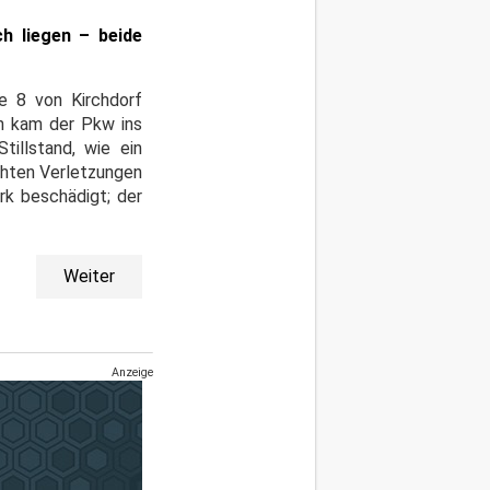
h liegen – beide
ße 8 von Kirchdorf
in kam der Pkw ins
illstand, wie ein
ichten Verletzungen
rk beschädigt; der
Weiter
Anzeige