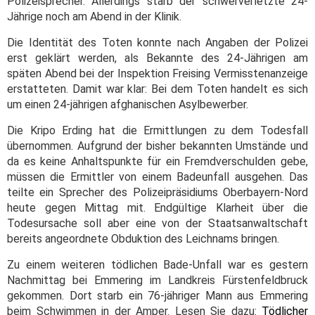
Polizeisprecher. Allerdings starb der schwerverletzte 24-
Jährige noch am Abend in der Klinik.
Die Identität des Toten konnte nach Angaben der Polizei
erst geklärt werden, als Bekannte des 24-Jährigen am
späten Abend bei der Inspektion Freising Vermisstenanzeige
erstatteten. Damit war klar: Bei dem Toten handelt es sich
um einen 24-jährigen afghanischen Asylbewerber.
Die Kripo Erding hat die Ermittlungen zu dem Todesfall
übernommen. Aufgrund der bisher bekannten Umstände und
da es keine Anhaltspunkte für ein Fremdverschulden gebe,
müssen die Ermittler von einem Badeunfall ausgehen. Das
teilte ein Sprecher des Polizeipräsidiums Oberbayern-Nord
heute gegen Mittag mit. Endgültige Klarheit über die
Todesursache soll aber eine von der Staatsanwaltschaft
bereits angeordnete Obduktion des Leichnams bringen.
Zu einem weiteren
tödlichen Bade-Unfall war es gestern
Nachmittag bei Emmering im Landkreis Fürstenfeldbruck
gekommen. Dort starb ein 76-jähriger Mann aus Emmering
beim Schwimmen in der Amper. Lesen Sie dazu:
Tödlicher