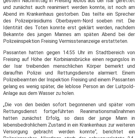
gestern Nachmittag in Freising leblos aus der Isar gerettet
und zunächst auch reanimiert werden konnte, ist noch am
Abend im Krankenhaus gestorben. Das teilte ein Sprecher
des Polizeipräsidiums Oberbayern-Nord soeben mit. Die
Identität des Toten konnte erst geklärt werden, nachdem
Bekannte des jungen Mannes am späten Abend bei der
Polizeiinspektion Freising Vermisstenanzeige erstatteten.
Passanten hatten gegen 14.55 Uhr im Stadtbereich von
Freising auf Höhe der Korbiniansbrücke einen regungslos in
der Isar treibenden menschlichen Körper bemerkt und
daraufhin Polizei und Rettungsdienste alarmiert. Einem
Polizeibeamten der Inspektion Freising und einem Passanten
gelang es wenig später, die leblose Person an der Luitpold-
Anlage aus dem Wasser zu holen.
„Die von den beiden sofort begonnenen und später vom
Rettungsdienst fortgeführten Reanimationsmaßnahmen
hatten zunächst Erfolg, so dass der junge Mann in
lebensbedrohlichem Zustand in ein Krankenhaus zur weiteren
Versorgung gebracht werden konnte“, berichtet ein