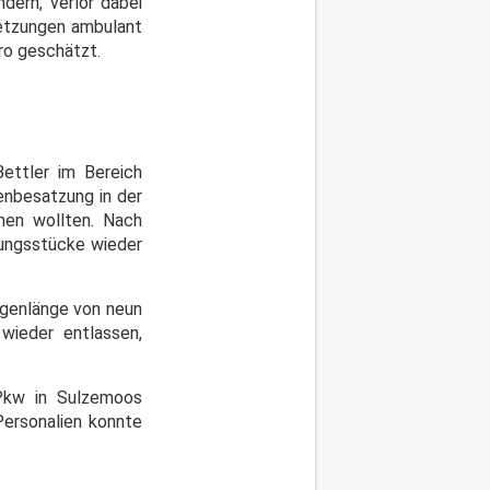
ern, verlor dabei
letzungen ambulant
ro geschätzt.
Bettler im Bereich
nbesatzung in der
men wollten. Nach
dungsstücke wieder
ngenlänge von neun
wieder entlassen,
 Pkw in Sulzemoos
 Personalien konnte