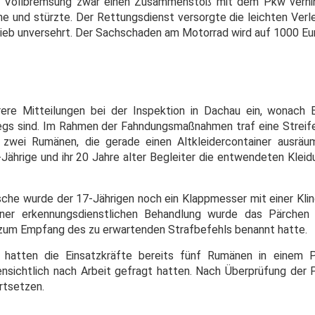
e Vollbremsung zwar einen Zusammenstoß mit dem Pkw verhind
ine und stürzte. Der Rettungsdienst versorgte die leichten Ver
blieb unversehrt. Der Sachschaden am Motorrad wird auf 1000 Eu
ere Mitteilungen bei der Inspektion in Dachau ein, wonach 
s sind. Im Rahmen der Fahndungsmaßnahmen traf eine Streife
 zwei Rumänen, die gerade einen Altkleidercontainer ausräu
Jährige und ihr 20 Jahre alter Begleiter die entwendeten Klei
che wurde der 17-Jährigen noch ein Klappmesser mit einer Kli
er erkennungsdienstlichen Behandlung wurde das Pärchen 
zum Empfang des zu erwartenden Strafbefehls benannt hatte.
 hatten die Einsatzkräfte bereits fünf Rumänen in einem
ffensichtlich nach Arbeit gefragt hatten. Nach Überprüfung der
ortsetzen.