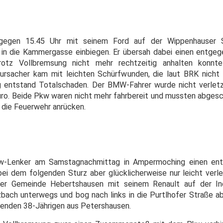
n gegen 15.45 Uhr mit seinem Ford auf der Wippenhauser S
s in die Kammergasse einbiegen. Er übersah dabei einen ent
rotz Vollbremsung nicht mehr rechtzeitig anhalten kon
ursacher kam mit leichten Schürfwunden, die laut BRK nicht
 entstand Totalschaden. Der BMW-Fahrer wurde nicht verletz
uro. Beide Pkw waren nicht mehr fahrbereit und mussten abges
 die Feuerwehr anrücken.
Pkw-Lenker am Samstagnachmittag in Ampermoching einen e
bei dem folgenden Sturz aber glücklicherweise nur leicht verl
der Gemeinde Hebertshausen mit seinem Renault auf der In
zbach unterwegs und bog nach links in die Purtlhofer Straße ab
nden 38-Jährigen aus Petershausen.