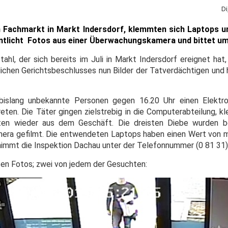
Di
n Fachmarkt in Markt Indersdorf, klemmten sich Laptops 
entlicht Fotos aus einer Überwachungskamera und bittet u
tahl, der sich bereits im Juli in Markt Indersdorf ereignet hat,
rlichen Gerichtsbeschlusses nun Bilder der Tatverdächtigen und
i bislang unbekannte Personen gegen 16.20 Uhr einen Elektr
reten. Die Täter gingen zielstrebig in die Computerabteilung, 
ten wieder aus dem Geschäft. Die dreisten Diebe wurden 
ra gefilmt. Die entwendeten Laptops haben einen Wert von m
 nimmt die Inspektion Dachau unter der Telefonnummer (0 81 31
hten Fotos; zwei von jedem der Gesuchten: