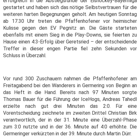
erfolgreich in die Abstiegsrunde der Eishockey-Bayernliga
gestartet und haben sich das nötige Selbstvertrauen für die
weiteren harten Begegnungen geholt. Am heutigen Sonntag
ab 17.30 Uhr treten die Pfaffenhofener vor heimischer
Kulisse gegen den EV Pegnitz an. Die Gäste starteten
ebenfalls mit einem Sieg in die Play-Downs, sie feierten zu
Hause einen 4:3-Erfolg über Geretsried – der entscheidende
Treffer in dieser engen Partie fiel zehn Sekunden vor
Schluss in Überzahl.
Vor rund 300 Zuschauern nahmen die Pfaffenhofener am
Freitagabend bei den Wanderers in Germering von Beginn an
das Heft in die Hand. Bereits nach 97 Minuten sorgte
Thomas Bauer für die Führung der IceHogs, Andreas Tahedl
erzielte nach gut drei Minuten das 2:0. Für eine
Vorentscheidung zeichnete im zweiten Drittel Christian Birk
verantwortlich, der in der 31. Minute eine Überzahl-Phase
zum 3:0 nutzte und in der 36. Minute auf 4:0 erhöhte. Die
Germeringer verkürzten in der 39. Minute durch Martin Dürr.