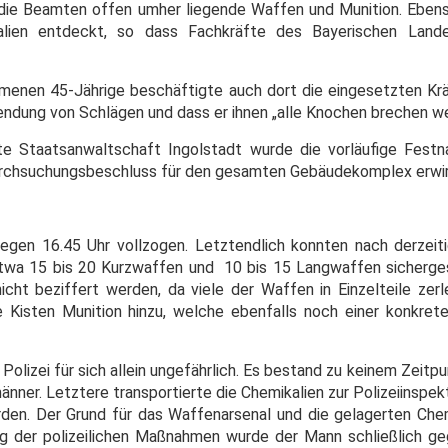
ie Beamten offen umher liegende Waffen und Munition. Ebens
lien entdeckt, so dass Fachkräfte des Bayerischen Lande
enen 45-Jährige beschäftigte auch dort die eingesetzten Krä
dung von Schlägen und dass er ihnen „alle Knochen brechen we
ete Staatsanwaltschaft Ingolstadt wurde die vorläufige Fes
Durchsuchungsbeschluss für den gesamten Gebäudekomplex erwir
en 16.45 Uhr vollzogen. Letztendlich konnten nach derzeiti
etwa 15 bis 20 Kurzwaffen und 10 bis 15 Langwaffen sicherge
ht beziffert werden, da viele der Waffen in Einzelteile zer
isten Munition hinzu, welche ebenfalls noch einer konkret
Polizei für sich allein ungefährlich. Es bestand zu keinem Zeitpu
nner. Letztere transportierte die Chemikalien zur Polizeiinspek
rden. Der Grund für das Waffenarsenal und die gelagerten Chemi
g der polizeilichen Maßnahmen wurde der Mann schließlich g