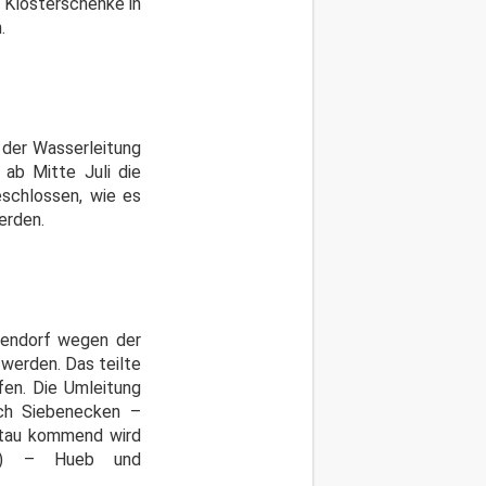
r Klosterschenke in
.
 der Wasserleitung
 ab Mitte Juli die
schlossen, wie es
erden.
ckendorf wegen der
 werden. Das teilte
fen. Die Umleitung
ch Siebenecken –
ertau kommend wird
25) – Hueb und