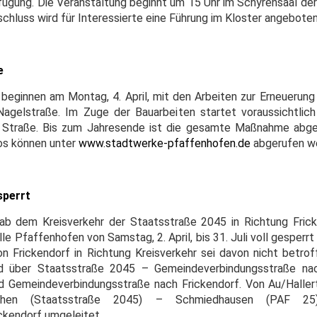
erfügung. Die Veranstaltung beginnt um 15 Uhr im Schyrensaal de
nschluss wird für Interessierte eine Führung im Kloster angeboten
e
beginnen am Montag, 4. April, mit den Arbeiten zur Erneuerung
agelstraße. Im Zuge der Bauarbeiten startet voraussichtlich
 Straße. Bis zum Jahresende ist die gesamte Maßnahme abge
fos können unter
www.stadtwerke-pfaffenhofen.de
abgerufen w
sperrt
 ab dem Kreisverkehr der Staatsstraße 2045 in Richtung Fri
 Pfaffenhofen von Samstag, 2. April, bis 31. Juli voll gesperrt
n Frickendorf in Richtung Kreisverkehr sei davon nicht betrof
d über Staatsstraße 2045 – Gemeindeverbindungsstraße na
nd Gemeindeverbindungsstraße nach Frickendorf. Von Au/Hall
irchen (Staatsstraße 2045) – Schmiedhausen (PAF 
ckendorf umgeleitet.