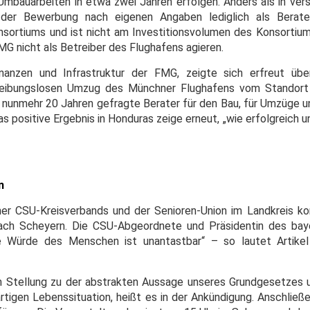
Umbauarbeiten in etwa zwei Jahren erfolgen. Anders als in ve
 der Bewerbung nach eigenen Angaben lediglich als Berate
onsortiums und ist nicht am Investitionsvolumen des Konsortium
MG nicht als Betreiber des Flughafens agieren.
anzen und Infrastruktur der FMG, zeigte sich erfreut über
ibungslosen Umzug des Münchner Flughafens vom Standort 
 nunmehr 20 Jahren gefragte Berater für den Bau, für Umzüge u
s positive Ergebnis in Honduras zeige erneut, „wie erfolgreich 
n
ner CSU-Kreisverbands und der Senioren-Union im Landkreis 
nach Scheyern. Die CSU-Abgeordnete und Präsidentin des bay
 Würde des Menschen ist unantastbar“ – so lautet Artike
 Stellung zu der abstrakten Aussage unseres Grundgesetzes 
tigen Lebenssituation, heißt es in der Ankündigung. Anschließ