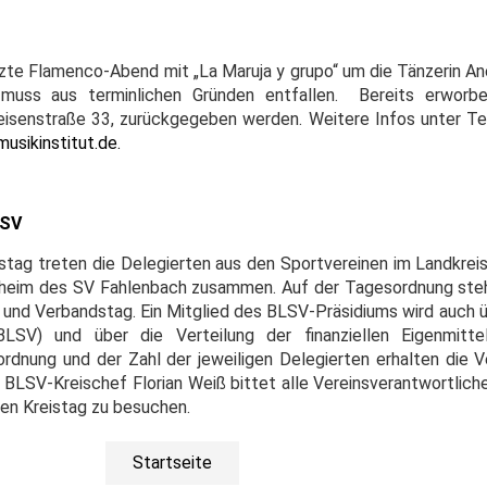
setzte Flamenco-Abend mit „La Maruja y grupo“ um die Tänzerin A
muss aus terminlichen Gründen entfallen. Bereits erworben
ffeisenstraße 33, zurückgegeben werden. Weitere Infos unter Te
musikinstitut.de.
LSV
eistag treten die Delegierten aus den Sportvereinen im Landkre
nsheim des SV Fahlenbach zusammen. Auf der Tagesordnung st
 und Verbandstag. Ein Mitglied des BLSV-Präsidiums wird auch 
LSV) und über die Verteilung der finanziellen Eigenmittel
ordnung und der Zahl der jeweiligen Delegierten erhalten die V
BLSV-Kreischef Florian Weiß bittet alle Vereinsverantwortliche
en Kreistag zu besuchen.
Startseite