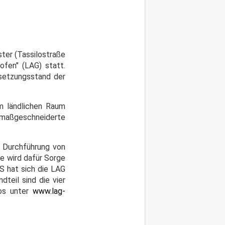
ster (Tassilostraße
ofen" (LAG) statt.
setzungsstand der
im ländlichen Raum
 maßgeschneiderte
d Durchführung von
ie wird dafür Sorge
ES hat sich die LAG
teil sind die vier
fos unter
www.lag-