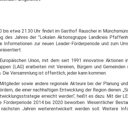
.30 bis etwa 21.30 Uhr findet im Gasthof Rauscher in Münchsmün
g des Jahres der "Lokalen Aktionsgruppe Landkreis Pfaffenh
le Informationen zur neuen Leader-Förderperiode und zum Um
räsentiert.
Europäischen Union, mit dem seit 1991 innovative Aktionen 
uppen (LAG) erarbeiten mit Vereinen, Bürgern und Gemeinden
. Die Versammlung ist öffentlich, jeder kann kommen.
Mitglieder sowie andere regionale Akteure bei der Planung un
dern, die einer nachhaltigen Entwicklung der Region dienen. „S
ntwicklungsstrategie erreicht werden“, heißt es dazu. Mit der L
ie Förderperiode 2014 bis 2020 beworben. Wesentlicher Bestand
n nächsten Jahren weiterentwickelt werden soll. Weitere In