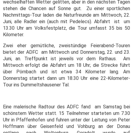
wechselhaften Wetter gelitten, aber in den nächsten Tagen
stehen die Chancen auf Sonne gut. Zu einer sportlichen
Nachmittags-Tour laden die Naturfreunde am Mittwoch, 22.
Juni, alle Radler ein (auch mit Pedelecs). Abfahrt ist um
13.30 Uhr am Volksfestplatz, die Tour umfasst 35 bis 50
Kilometer.
Zwei eher gemütliche, zweistündige Feierabend-Touren
bietet der ADFC am Mittwoch und Donnerstag, 22. und 23.
Juni, an. Treffpunkt ist jeweils vor dem Rathaus. Am
Mittwoch erfolgt die Abfahrt um 18 Uhr; die Strecke führt
über Pörnbach und ist etwa 34 Kilometer lang. Am
Donnerstag startet dann um 18.30 Uhr eine 22-Kilometer-
Tour ins Dummeltshausener Tal.
Eine malerische Radtour des ADFC fand am Samstag bei
schönstem Wetter statt. 15 Teilnehmer starteten um 7.30
Uhr in Pfaffenhofen und fuhren unter der Leitung von Peter
Hoffmann über Geisenfeld und Vohburg an der Donau
entlang nach Weltenburg. Geradelt wurde auf