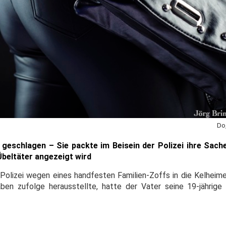
Do
geschlagen – Sie packte im Beisein der Polizei ihre Sach
 Übeltäter angezeigt wird
Polizei wegen eines handfesten Familien-Zoffs in die Kelheim
en zufolge herausstellte, hatte der Vater seine 19-jährige