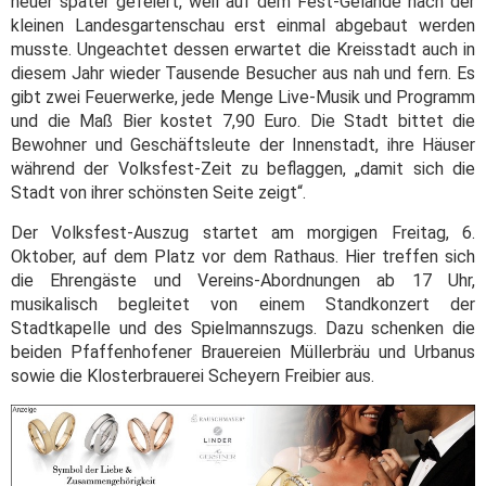
heuer später gefeiert, weil auf dem Fest-Gelände nach der
kleinen Landesgartenschau erst einmal abgebaut werden
musste. Ungeachtet dessen erwartet die Kreisstadt auch in
diesem Jahr wieder Tausende Besucher aus nah und fern. Es
gibt zwei Feuerwerke, jede Menge Live-Musik und Programm
und die Maß Bier kostet 7,90 Euro. Die Stadt bittet die
Bewohner und Geschäftsleute der Innenstadt, ihre Häuser
während der Volksfest-Zeit zu beflaggen, „damit sich die
Stadt von ihrer schönsten Seite zeigt“.
Der Volksfest-Auszug startet am morgigen Freitag, 6.
Oktober, auf dem Platz vor dem Rathaus. Hier treffen sich
die Ehrengäste und Vereins-Abordnungen ab 17 Uhr,
musikalisch begleitet von einem Standkonzert der
Stadtkapelle und des Spielmannszugs. Dazu schenken die
beiden Pfaffenhofener Brauereien Müllerbräu und Urbanus
sowie die Klosterbrauerei Scheyern Freibier aus.