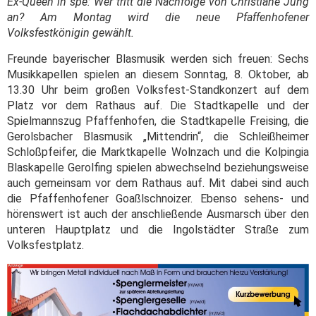
Ex-Queen in spe: Wer tritt die Nachfolge von Christiane Jung
an? Am Montag wird die neue Pfaffenhofener
Volksfestkönigin gewählt.
Freunde bayerischer Blasmusik werden sich freuen: Sechs
Musikkapellen spielen an diesem Sonntag, 8. Oktober, ab
13.30 Uhr beim großen Volksfest-Standkonzert auf dem
Platz vor dem Rathaus auf. Die Stadtkapelle und der
Spielmannszug Pfaffenhofen, die Stadtkapelle Freising, die
Gerolsbacher Blasmusik „Mittendrin“, die Schleißheimer
Schloßpfeifer, die Marktkapelle Wolnzach und die Kolpingia
Blaskapelle Gerolfing spielen abwechselnd beziehungsweise
auch gemeinsam vor dem Rathaus auf. Mit dabei sind auch
die Pfaffenhofener Goaßlschnoizer. Ebenso sehens- und
hörenswert ist auch der anschließende Ausmarsch über den
unteren Hauptplatz und die Ingolstädter Straße zum
Volksfestplatz.