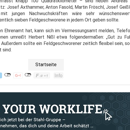
fasst knapp 100 Quadratkilometer – sind neben Andreas H
tz: Josef Axthammer, Anton Fasold, Martin Fröschl, Josef Geißl
mit jungen Nachwuchskräften wäre sehr wünschenswert,
entlich sieben Feldgeschworene in jedem Ort geben sollte.
 Ehrenamt hat, kann sich im Vermessungsamt melden, Telefon
enen umreißt Herbert Nißl etwa folgendermaßen: „Gut zu Fu
 Außerdem sollte ein Feldgeschworener zeitlich flexibel sein, s
 sind.
Startseite