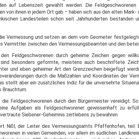
den auf Lebenszeit gewählt werden. Die Feldgeschworenen 
ben von ihnen in jedem Ort gab – haben sich aus den alten Mark-
ränkischen Landesteilen schon seit Jahrhunderten bestanden
die Vermessung und setzen an dem vom Geometer festgelegt
als Vermittler zwischen den Vermessungsbeamten und den beteil
 den Feldgeschworenen durch geheime Zeichen gegen willkü
 sind besonders geformte, meistens auch beschriftete Zeich
mmter und eben geheimer Art den Grenzzeichen beigefügt werd
everänderungen durch die Maßzahlen und Koordinaten der Ve
 stellt aber ein zusätzliches Indiz für die unversehrte Situier
s Brauchtum.
 die Feldgeschworenen durch den Bürgermeister vereidigt. So 
seine Aufgaben als Feldgeschworener gewissenhaft zu erfül
nvertraute Siebener-Geheimnis zeitlebens zu bewahren.
t Nißl, der Leiter des Vermessungsamts Pfaffenhofen, teil. 
renen in vielen Gemeinden, vor allem im südlichen Landkreis,