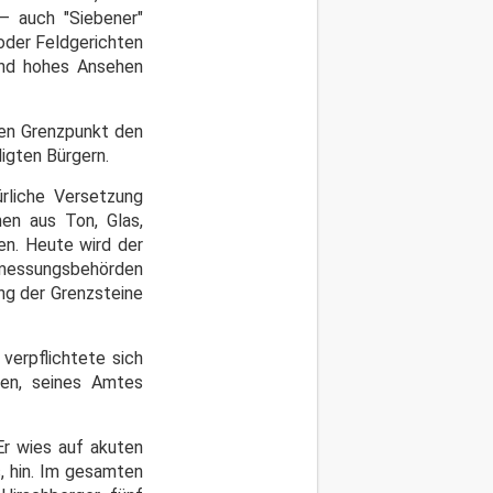
– auch "Siebener"
 oder Feldgerichten
 und hohes Ansehen
en Grenzpunkt den
igten Bürgern.
rliche Versetzung
en aus Ton, Glas,
en. Heute wird der
rmessungsbehörden
ung der Grenzsteine
verpflichtete sich
len, seines Amtes
Er wies auf akuten
 hin.
Im gesamten