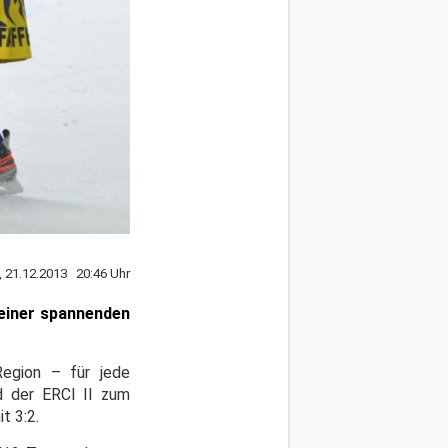
, 21.12.2013 20:46 Uhr
 einer spannenden
Region – für jede
d der ERCI II zum
t 3:2.