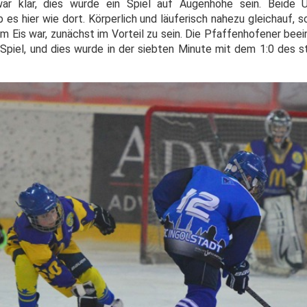
r klar, dies würde ein Spiel auf Augenhöhe sein. Beide 
es hier wie dort. Körperlich und läuferisch nahezu gleichauf, s
m Eis war, zunächst im Vorteil zu sein. Die Pfaffenhofener bee
 Spiel, und dies wurde in der siebten Minute mit dem 1:0 des s