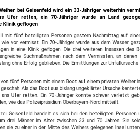
iher bei Geisenfeld wird ein 33-Jähriger weiterhin vermi
ns Ufer retten, ein 70-Jähriger wurde an Land gezog
e Klinik geflogen
l mit fünf beteiligten Personen gestern Nachmittag auf eine
h wie vor vermisst. Ein 70-Jähriger wurde aus dem Wasser ge
en in eine Klinik geflogen. Die drei weiteren Insassen des 
mfangreiche Suchmaßnahmen nach dem Vermissten, an denen
slang ohne Erfolg geblieben. Die Ermittlungen zur Unfallursache 
von fünf Personen mit einem Boot auf einem privaten Weiher 
 geschah. Als das Boot aus bislang ungeklärter Ursache kenterte
 ans Ufer retten. Ein 70-Jähriger konnte schwer verletzt ge
n, wie das Polizeipräsidium Oberbayern-Nord mitteilt.
zei Geisenfeld handelt es sich bei den beteiligten Personen
m drei Männer im Alter zwischen 33 und 70 Jahren. Sie seie
n sie zu einer in der Mitte des Weihers gelegenen Insel unte