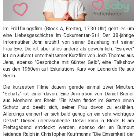
Im Eröffnungsfilm (Block A, Freitag, 17.30 Uhr) geht es um
eine Liebesgeschichte im Dokumentar-Stil. Der 38-jährige
Informatiker John erzählt von seiner Beziehung mit seiner
Frau Eve. Die ist aber alles andere als gewöhnlich. "Esrever"
ist ein äußerst unterhaltsamer Kurzfilm von Josh Thomas aus
Jena, ebenso "Gespräche mit Günter Gelb", eine Talkshow
aus den 1960ern auf Eskalations-Kurs von Leonardo Re aus
Berlin.
Die kürzesten Filme dauern gerade einmal zwei Minuten:
"Schatz" ist einer davon. Eine Animation von Daniel Brener
aus Monheim am Rhein: "Ein Mann findet im Garten einen
Schatz und beeilt sich, seiner Frau davon zu erzählen.
Allerdings erinnert er sich bald genug an ein sehr wichtiges
Detail." Dieses überraschende Detail kann in Block B am
Freitagabend entdeckt werden, ebenso der an Burnout
leidende Ralph in Christopher Kaufmanns "Die Einsamkeit der