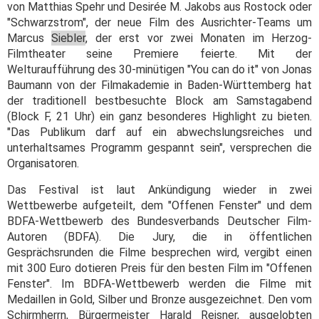
von Matthias Spehr und Desirée M. Jakobs aus Rostock oder
"Schwarzstrom", der neue Film des Ausrichter-Teams um
Marcus
Siebler
, der erst vor zwei Monaten im Herzog-
Filmtheater seine Premiere feierte. Mit der
Welturaufführung des 30-minütigen "You can do it" von Jonas
Baumann von der Filmakademie in Baden-Württemberg hat
der traditionell bestbesuchte Block am Samstagabend
(Block F, 21 Uhr) ein ganz besonderes Highlight zu bieten.
"Das Publikum darf auf ein abwechslungsreiches und
unterhaltsames Programm gespannt sein", versprechen die
Organisatoren.
Das Festival ist laut Ankündigung wieder in zwei
Wettbewerbe aufgeteilt, dem "Offenen Fenster" und dem
BDFA-Wettbewerb des Bundesverbands Deutscher Film-
Autoren (BDFA). Die Jury, die in öffentlichen
Gesprächsrunden die Filme besprechen wird, vergibt einen
mit 300 Euro dotieren Preis für den besten Film im "Offenen
Fenster". Im BDFA-Wettbewerb werden die Filme mit
Medaillen in Gold, Silber und Bronze ausgezeichnet. Den vom
Schirmherrn, Bürgermeister Harald Reisner, ausgelobten