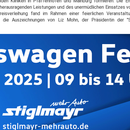
iden Kliniken in Pfaffenhofen und Mainburg formieren. Die E
herausragenden Leistungen und des unermüdlichen Einsatzes vo
reisverleihung fand im Rahmen einer feierlichen Veranstalt
n die Auszeichnungen von Liz Mohn, der Präsidentin der "