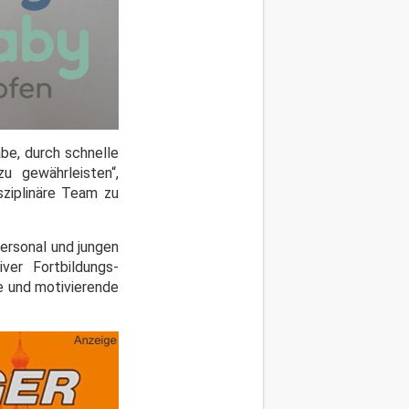
abe, durch schnelle
u gewährleisten“,
sziplinäre Team zu
personal und jungen
iver Fortbildungs-
e und motivierende