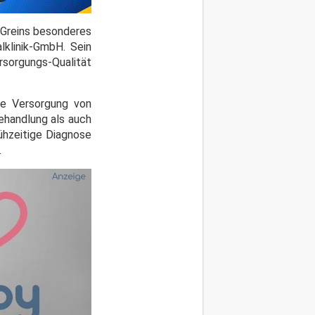
t Greins besonderes
lklinik-GmbH. Sein
rsorgungs-Qualität
die Versorgung von
ehandlung als auch
rühzeitige Diagnose
.