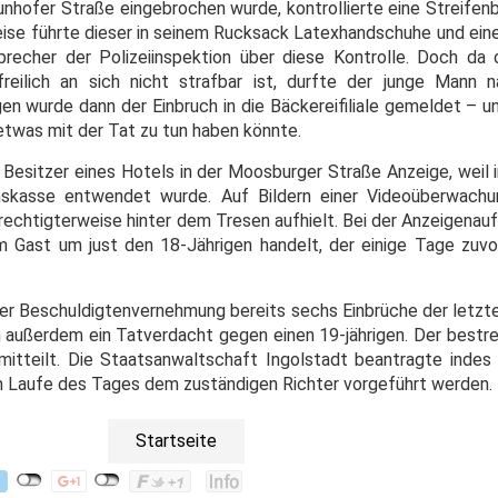
aunhofer Straße eingebrochen wurde, kontrollierte eine Streifen
ise führte dieser in seinem Rucksack Latexhandschuhe und ein
precher der Polizeiinspektion über diese Kontrolle. Doch da
ilich an sich nicht strafbar ist, durfte der junge Mann n
en wurde dann der Einbruch in die Bäckereifiliale gemeldet – u
 etwas mit der Tat zu tun haben könnte.
Besitzer eines Hotels in der Moosburger Straße Anzeige, weil 
skasse entwendet wurde. Auf Bildern einer Videoüberwach
erechtigterweise hinter dem Tresen aufhielt. Bei der Anzeigenau
m Gast um just den 18-Jährigen handelt, der einige Tage zuv
einer Beschuldigtenvernehmung bereits sechs Einbrüche der letz
 außerdem ein Tatverdacht gegen einen 19-jährigen. Der bestrei
r mitteilt. Die Staatsanwaltschaft Ingolstadt beantragte inde
im Laufe des Tages dem zuständigen Richter vorgeführt werden.
Startseite