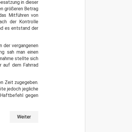
besatzung in dieser
en größeren Betrag
 das Mitführen von
ach der Kontrolle
nd es entstand der
in der vergangenen
ung sah man einen
fnahme stellte sich
or auf dem Fahrrad
ten Zeit zugegeben.
te jedoch jegliche
s Haftbefehl gegen
Weiter