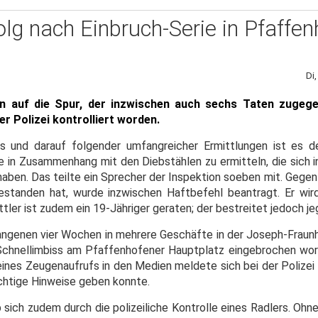
olg nach Einbruch-Serie in Pfaffe
Di
n auf die Spur, der inzwischen auch sechs Taten zugegeb
r Polizei kontrolliert worden.
s und darauf folgender umfangreicher Ermittlungen ist es d
ge in Zusammenhang mit den Diebstählen zu ermitteln, die sich 
ben. Das teilte ein Sprecher der Inspektion soeben mit. Gegen 
estanden hat, wurde inzwischen Haftbefehl beantragt. Er wi
ittler ist zudem ein 19-Jähriger geraten; der bestreitet jedoch je
rgangenen vier Wochen in mehrere Geschäfte in der Joseph-Fraun
 Schnellimbiss am Pfaffenhofener Hauptplatz eingebrochen wo
ines Zeugenaufrufs in den Medien meldete sich bei der Polizei 
chtige Hinweise geben konnte.
 sich zudem durch die polizeiliche Kontrolle eines Radlers. Ohne