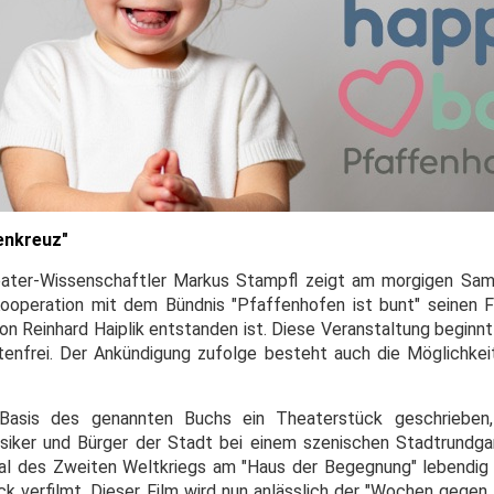
enkreuz"
ater-Wissenschaftler Markus Stampfl zeigt am morgigen Sams
ooperation mit dem Bündnis "Pfaffenhofen ist bunt" seinen 
 Reinhard Haiplik entstanden ist. Diese Veranstaltung beginnt 
ostenfrei. Der Ankündigung zufolge besteht auch die Möglichkei
Basis des genannten Buchs ein Theaterstück geschrieben
usiker und Bürger der Stadt bei einem szenischen Stadtrundga
l des Zweiten Weltkriegs am "Haus der Begegnung" lebendig 
ck verfilmt. Dieser Film wird nun anlässlich der "Wochen gegen