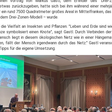
en Vortrag von Markus Gastl, dem Erfinder des "Drei-Zo
r etwas zurückzugeben, hatte sich bei ihm während einer mehrjä
 ein rund 7500 Quadratmeter großes Areal in Mittelfranken, das
h dem Drei-Zonen-Modell – wurde.
die Vielfalt an Insekten und Pflanzen. "Leben und Erde sind wi
ze symbolisiert einen Knote", sagt Gastl. Durch Verbinden de
nsch liegt in diesem ökologischen Netz wie in einer Hängema
en, fällt der Mensch irgendwann durch das Netz." Gastl verans
Tipps für die eigene Umsetzung.