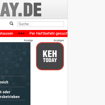
+
Per Haftbefehl gesuchte 26-Jährige nach Diebstahl im Kre
Anzeige
Anzeigen