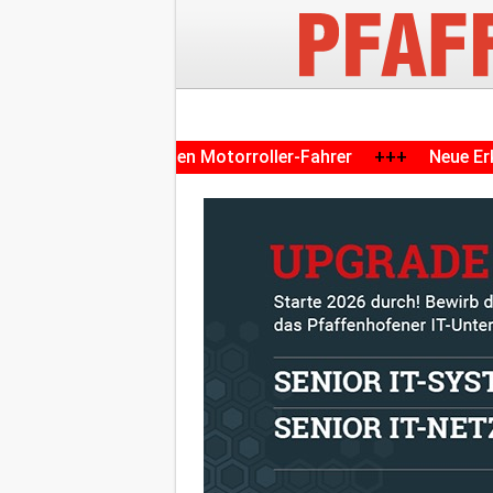
ngen gegen Motorroller-Fahrer
+++
Neue Erkenntnisse na