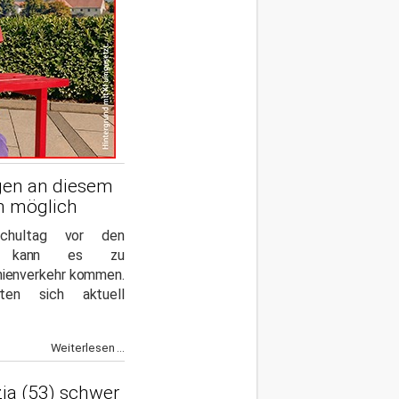
en an diesem
on möglich
chultag vor den
en kann es zu
nienverkehr kommen.
lten sich aktuell
Weiterlesen ...
ia (53) schwer