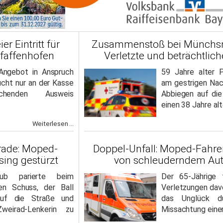
er Eintritt für
Zusammenstoß bei Münchsm
Pfaffenhofen
Verletzte und beträchtlic
Angebot in Anspruch
59 Jahre alter 
ucht nur an der Kasse
am gestrigen Nac
chenden Ausweis
Abbiegen auf di
einen 38 Jahre al
Weiterlesen ...
rade: Moped-
Doppel-Unfall: Moped-Fahrer
ising gestürzt
von schleuderndem Aut
Bub parierte beim
Der 65-Jährige 
nen Schuss, der Ball
Verletzungen dav
auf die Straße und
das Unglück du
weirad-Lenkerin zu
Missachtung einer