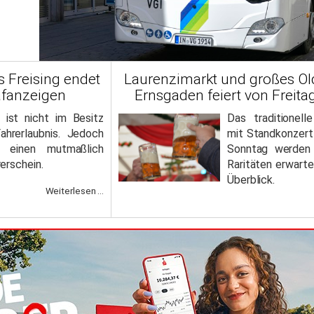
s Freising endet
Laurenzimarkt und großes Old
afanzeigen
Ernsgaden feiert von Freita
ist nicht im Besitz
Das traditionell
Fahrerlaubnis. Jedoch
mit Standkonzer
r einen mutmaßlich
Sonntag werden 
erschein.
Raritäten erwart
Überblick.
Weiterlesen ...