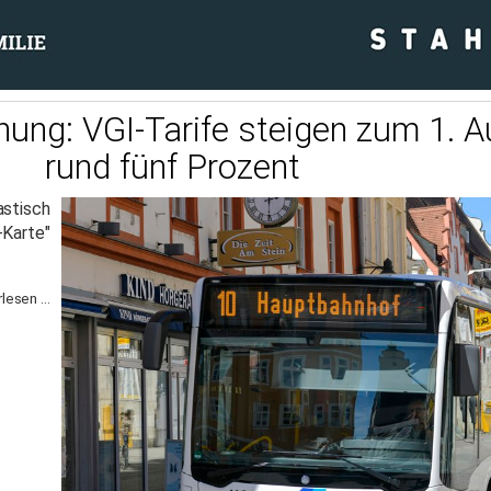
hung: VGI-Tarife steigen zum 1. 
rund fünf Prozent
stisch
Karte"
lesen ...