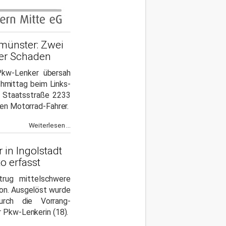
ünster: Zwei
her Schaden
Pkw-Lenker übersah
hmittag beim Links-
e Staatsstraße 2233
ten Motorrad-Fahrer.
Weiterlesen ...
 in Ingolstadt
o erfasst
trug mittelschwere
on. Ausgelöst wurde
rch die Vorrang-
 Pkw-Lenkerin (18).