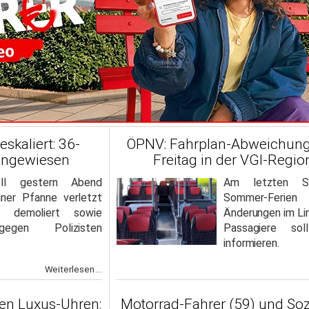
eskaliert: 36-
ÖPNV: Fahrplan-Abweichung
eingewiesen
Freitag in der VGI-Regi
ll gestern Abend
Am letzten S
ner Pfanne verletzt
Sommer-Feri
e demoliert sowie
Änderungen im Li
gegen Polizisten
Passagiere sol
informieren.
Weiterlesen ...
hen Luxus-Uhren:
Motorrad-Fahrer (59) und Soz