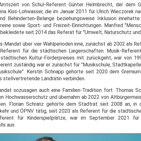
 Amtszeit von Schul-Referent Günter Helmbrecht, der dem 
na Kiss-Lohwasser, die im Januar 2011 für Ulrich Wieczorek n
und Behinderten-Belange beziehungsweise Inklusion innehatt
ereine sowie Sport- und Freizeit-Einrichtungen. Manfred "Mens
bekleidete seit 2014 das Referat für "Umwelt, Naturschutz und B
s-Mandat über vier Wahlperioden inne, zunächst ab 2002 als Ref
Referent für die städtischen Liegenschaften. Musik-Referen
s städtischen Kultur-Förderpreises mit zurückgeht, war von 1
erent zuständig war er zunächst für "Musikschule, Stadtkapelle
sikschule". Kerstin Schnapp gehörte seit 2020 dem Gremium 
s stellvertretende Landrätin verbinden.
andat sozusagen auch eine Familien-Tradition fort: Thomas S
en Hochwasserschutz und übernahm ab 2022 von Altbürgermeis
en. Florian Schranz gehörte dem Stadtrat seit 2008 an, in 
rkehr und ÖPNV tätig, seit 2020 als Referent für die städtisch
Referent für Kinderspielplätze, war im September 2021 fü
ls aus.