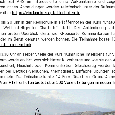
sich laut VHS an Interessierte ohne Vorkenntnisse und zeig
tzen lassen. Anmeldungen werden telefonisch unter der Rufnum
e über
https://vhs.landkreis-pfaffenhofen.de
.
r bis 20 Uhr in der Realschule in Pfaffenhofen der Kurs "Cha
 Welt intelligenter Chatbots" statt. Der Ankündigung zuf
n ersten Überblick dazu, wie KI-basierte Kommunikation fun
der im Beruf genutzt werden können. Die Teilnahme koste 16
unter diesem Link
.
13.30 Uhr an selber Stelle der Kurs "Künstliche Intelligenz für
 Form werde erklärt, was sich hinter KI verberge und wie sie den 
undheit, Haushalt oder Kommunikation. Gleichzeitig werden 
r bei Betrugs-Versuchen, thematisiert. Einfache Übungen so
ammeln. Die Teilnahme koste 14 Euro. Direkt zur Online-Anm
reis Pfaffenhofen bietet über 500 Veranstaltungen im neuen T