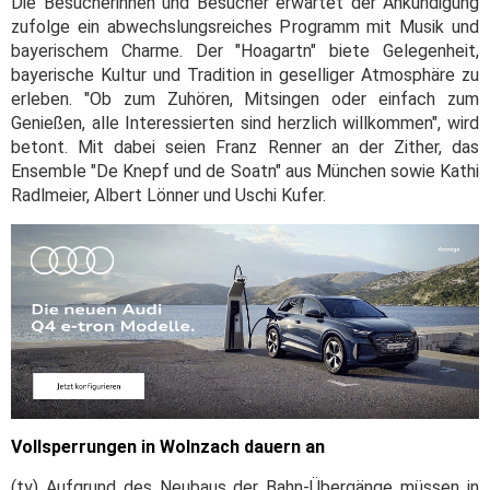
Die Besucherinnen und Besucher erwartet der Ankündigung
zufolge ein abwechslungsreiches Programm mit Musik und
bayerischem Charme. Der "Hoagartn" biete Gelegenheit,
bayerische Kultur und Tradition in geselliger Atmosphäre zu
erleben. "Ob zum Zuhören, Mitsingen oder einfach zum
Genießen, alle Interessierten sind herzlich willkommen", wird
betont. Mit dabei seien Franz Renner an der Zither, das
Ensemble "De Knepf und de Soatn" aus München sowie Kathi
Radlmeier, Albert Lönner und Uschi Kufer.
Vollsperrungen in Wolnzach dauern an
(ty) Aufgrund des Neubaus der Bahn-Übergänge müssen in