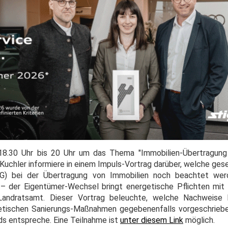
 18.30 Uhr bis 20 Uhr um das Thema "Immobilien-Übertragung
 Kuchler informiere in einem Impuls-Vortrag darüber, welche ge
G) bei der Übertragung von Immobilien noch beachtet wer
 der Eigentümer-Wechsel bringt energetische Pflichten mit s
Landratsamt. Dieser Vortrag beleuchte, welche Nachweise
getischen Sanierungs-Maßnahmen gegebenenfalls vorgeschrieb
ds entspreche. Eine Teilnahme ist
unter diesem Link
möglich.