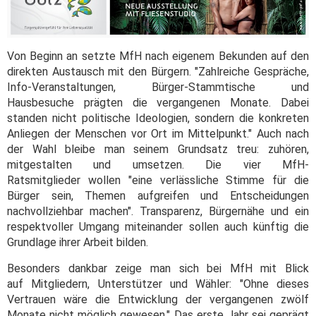
Von Beginn an setzte MfH nach eigenem Bekunden auf den
direkten Austausch mit den Bürgern. "Zahlreiche Gespräche,
Info-Veranstaltungen, Bürger-Stammtische und
Hausbesuche prägten die vergangenen Monate. Dabei
standen nicht politische Ideologien, sondern die konkreten
Anliegen der Menschen vor Ort im Mittelpunkt." Auch nach
der Wahl bleibe man seinem Grundsatz treu: zuhören,
mitgestalten und umsetzen. Die vier MfH-
Ratsmitglieder wollen "eine verlässliche Stimme für die
Bürger sein, Themen aufgreifen und Entscheidungen
nachvollziehbar machen". Transparenz, Bürgernähe und ein
respektvoller Umgang miteinander sollen auch künftig die
Grundlage ihrer Arbeit bilden.
Besonders dankbar zeige man sich bei MfH mit Blick
auf Mitgliedern, Unterstützer und Wähler: "Ohne dieses
Vertrauen wäre die Entwicklung der vergangenen zwölf
Monate nicht möglich gewesen." Das erste Jahr sei geprägt