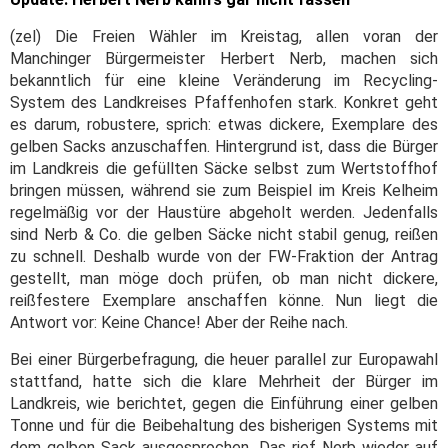
(zel) Die Freien Wähler im Kreistag, allen voran der
Manchinger Bürgermeister Herbert Nerb, machen sich
bekanntlich für eine kleine Veränderung im Recycling-
System des Landkreises Pfaffenhofen stark. Konkret geht
es darum, robustere, sprich: etwas dickere, Exemplare des
gelben Sacks anzuschaffen. Hintergrund ist, dass die Bürger
im Landkreis die gefüllten Säcke selbst zum Wertstoffhof
bringen müssen, während sie zum Beispiel im Kreis Kelheim
regelmäßig vor der Haustüre abgeholt werden. Jedenfalls
sind Nerb & Co. die gelben Säcke nicht stabil genug, reißen
zu schnell. Deshalb wurde von der FW-Fraktion der Antrag
gestellt, man möge doch prüfen, ob man nicht dickere,
reißfestere Exemplare anschaffen könne. Nun liegt die
Antwort vor: Keine Chance! Aber der Reihe nach.
Bei einer Bürgerbefragung, die heuer parallel zur Europawahl
stattfand, hatte sich die klare Mehrheit der Bürger im
Landkreis, wie berichtet, gegen die Einführung einer gelben
Tonne und für die Beibehaltung des bisherigen Systems mit
dem gelben Sack ausgesprochen. Das rief Nerb wieder auf