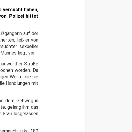
nd versucht haben,
on. Polizei bittet
ußgängerin auf der
herten, ließ er von
rsuchter sexueller
Mannes liegt vor.
onauwörther Straße
prochen worden. Da
igen Worte, die sie
lle Handlungen mit
von dem Gehweg in
rte, gelang ihm das
e Frau losgelassen
 demnach zirka 180