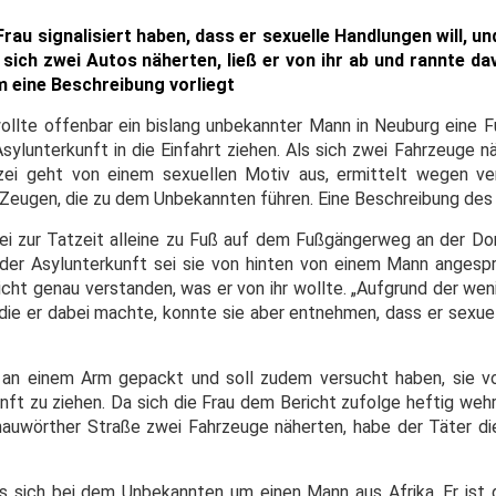
rau signalisiert haben, dass er sexuelle Handlungen will, u
s sich zwei Autos näherten, ließ er von ihr ab und rannte dav
 eine Beschreibung vorliegt
wollte offenbar ein bislang unbekannter Mann in Neuburg eine F
lunterkunft in die Einfahrt ziehen. Als sich zwei Fahrzeuge nä
izei geht von einem sexuellen Motiv aus, ermittelt wegen ve
Zeugen, die zu dem Unbekannten führen. Eine Beschreibung des 
ei zur Tatzeit alleine zu Fuß auf dem Fußgängerweg an der D
der Asylunterkunft sei sie von hinten von einem Mann anges
nicht genau verstanden, was er von ihr wollte. „Aufgrund der wen
ie er dabei machte, konnte sie aber entnehmen, dass er sexue
 an einem Arm gepackt und soll zudem versucht haben, sie 
unft zu ziehen. Da sich die Frau dem Bericht zufolge heftig weh
onauwörther Straße zwei Fahrzeuge näherten, habe der Täter di
 sich bei dem Unbekannten um einen Mann aus Afrika. Er ist