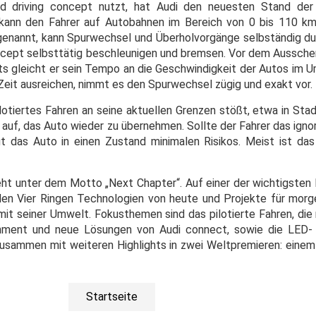
d driving concept nutzt, hat Audi den neuesten Stand der
ann den Fahrer auf Autobahnen im Bereich von 0 bis 110 km/
 genannt, kann Spurwechsel und Überholvorgänge selbständig du
oncept selbsttätig beschleunigen und bremsen. Vor dem Ausscher
ts gleicht er sein Tempo an die Geschwindigkeit der Autos im U
Zeit ausreichen, nimmt es den Spurwechsel zügig und exakt vor.
lotiertes Fahren an seine aktuellen Grenzen stößt, etwa in Sta
auf, das Auto wieder zu übernehmen. Sollte der Fahrer das ignori
t das Auto in einen Zustand minimalen Risikos. Meist ist das
teht unter dem Motto „Next Chapter“. Auf einer der wichtigsten
den Vier Ringen Technologien von heute und Projekte für morg
it seiner Umwelt. Fokusthemen sind das pilotierte Fahren, die
nment und neue Lösungen von Audi connect, sowie die LED- 
 zusammen mit weiteren Highlights in zwei Weltpremieren: ein
Startseite