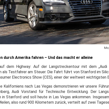
Mo,
en durch Amerika fahren – Und das macht er alleine
 auf dem Highway: Auf der Langstreckentour mit dem „Audi A
 als Testfahrer am Steuer. Die Fahrt führt von Stanford im Sili
nsumer Electronics Show (CES), einer der weltweit wichtigsten 
e Kaliforniens nach Las Vegas demonstrieren wir unsere Führun
kenberg, Audi Vorstand für Technische Entwicklung. Der Lang
 in Stanford und soll heute in Las Vegas ankommen. Insgesam
eilen, also rund 900 Kilometern zurück, verteilt auf zwei Tages