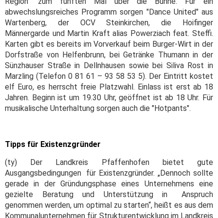
Region" zum fünften Mal über die Bühne. Für ein
abwechslungsreiches Programm sorgen "Dance United" aus
Wartenberg, der OCV Steinkirchen, die Hoifinger
Männergarde und Martin Kraft alias Powerziach feat. Steffi.
Karten gibt es bereits im Vorverkauf beim Burger-Wirt in der
Dorfstraße von Helfenbrunn, bei Getränke Thumann in der
Sünzhauser Straße in Dellnhausen sowie bei Siliva Rost in
Marzling (Telefon 0 81 61 – 93 58 53 5). Der Eintritt kostet
elf Euro, es herrscht freie Platzwahl. Einlass ist erst ab 18
Jahren. Beginn ist um 19.30 Uhr, geöffnet ist ab 18 Uhr. Für
musikalische Unterhaltung sorgen auch die "Hotpants".
Tipps für Existenzgründer
(ty) Der Landkreis Pfaffenhofen bietet gute
Ausgangsbedingungen für Existenzgründer. „Dennoch sollte
gerade in der Gründungsphase eines Unternehmens eine
gezielte Beratung und Unterstützung in Anspruch
genommen werden, um optimal zu starten“, heißt es aus dem
Kommunalunternehmen für Strukturentwicklung im Landkreis