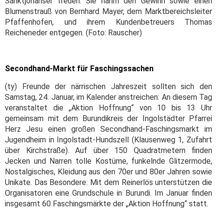
Sanktjohanser freuen. Sie nahm den Gewinn sowie einen
Blumenstrauß von Bernhard Mayer, dem Marktbereichsleiter
Pfaffenhofen, und ihrem Kundenbetreuers Thomas
Reicheneder entgegen. (Foto: Rauscher)
Secondhand-Markt für Faschingssachen
(ty) Freunde der närrischen Jahreszeit sollten sich den
Samstag, 24. Januar, im Kalender anstreichen: An diesem Tag
veranstaltet die „Aktion Hoffnung“ von 10 bis 13 Uhr
gemeinsam mit dem Burundikreis der Ingolstädter Pfarrei
Herz Jesu einen großen Secondhand-Faschingsmarkt im
Jugendheim in Ingolstadt-Hundszell (Klausenweg 1, Zufahrt
über Kirchstraße). Auf über 150 Quadratmetern finden
Jecken und Narren tolle Kostüme, funkelnde Glitzermode,
Nostalgisches, Kleidung aus den 70er und 80er Jahren sowie
Unikate. Das Besondere: Mit dem Reinerlös unterstützen die
Organisatoren eine Grundschule in Burundi. Im Januar finden
insgesamt 60 Faschingsmärkte der „Aktion Hoffnung“ statt.