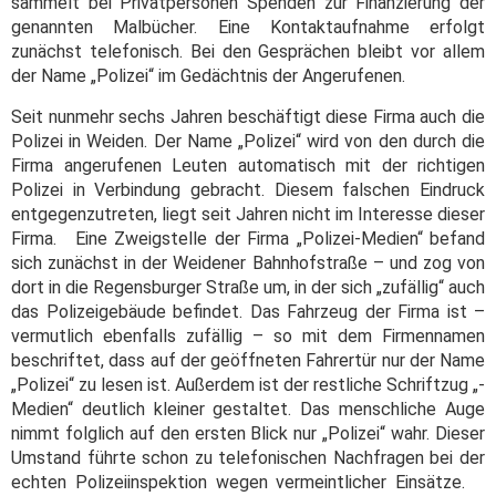
sammelt bei Privatpersonen Spenden zur Finanzierung der
genannten Malbücher. Eine Kontaktaufnahme erfolgt
zunächst telefonisch. Bei den Gesprächen bleibt vor allem
der Name „Polizei“ im Gedächtnis der Angerufenen.
Seit nunmehr sechs Jahren beschäftigt diese Firma auch die
Polizei in Weiden. Der Name „Polizei“ wird von den durch die
Firma angerufenen Leuten automatisch mit der richtigen
Polizei in Verbindung gebracht. Diesem falschen Eindruck
entgegenzutreten, liegt seit Jahren nicht im Interesse dieser
Firma. Eine Zweigstelle der Firma „Polizei-Medien“ befand
sich zunächst in der Weidener Bahnhofstraße – und zog von
dort in die Regensburger Straße um, in der sich „zufällig“ auch
das Polizeigebäude befindet. Das Fahrzeug der Firma ist –
vermutlich ebenfalls zufällig – so mit dem Firmennamen
beschriftet, dass auf der geöffneten Fahrertür nur der Name
„Polizei“ zu lesen ist. Außerdem ist der restliche Schriftzug „-
Medien“ deutlich kleiner gestaltet. Das menschliche Auge
nimmt folglich auf den ersten Blick nur „Polizei“ wahr. Dieser
Umstand führte schon zu telefonischen Nachfragen bei der
echten Polizeiinspektion wegen vermeintlicher Einsätze.