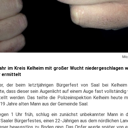
Mo,
ahr im Kreis Kelheim mit großer Wucht niedergeschlagen w
 ermittelt
r, der beim letztjährigen Bürgerfest von Saal bei Kelheim 
e, dass dieser sein Augenlicht auf einem Auge fast vollständig 
tellt werden. Das teilte die Polizeiinspektion Kelheim heute m
19 Jahre alten Mann aus der Gemeinde Saal.
gen 1 Uhr früh, schlug ein zunächst unbekannter Mann in de
Saaler Bürgerfestes, einen 22-Jährigen aus dem nördlichen Land
ieser bewusstlos zu Boden ging. Das Opfer wurde später von e