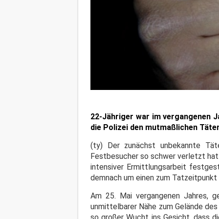
22-Jähriger war im vergangenen J
die Polizei den mutmaßlichen Täter
(ty) Der zunächst unbekannte Täte
Festbesucher so schwer verletzt hatt
intensiver Ermittlungsarbeit festges
demnach um einen zum Tatzeitpunkt 
Am 25. Mai vergangenen Jahres, ge
unmittelbarer Nähe zum Gelände des 
so großer Wucht ins Gesicht, dass d