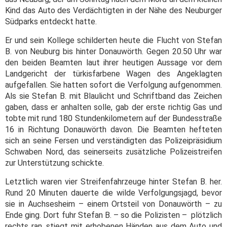
Kind das Auto des Verdächtigten in der Nähe des Neuburger
Südparks entdeckt hatte.
Er und sein Kollege schilderten heute die Flucht von Stefan
B. von Neuburg bis hinter Donauwörth. Gegen 20.50 Uhr war
den beiden Beamten laut ihrer heutigen Aussage vor dem
Landgericht der türkisfarbene Wagen des Angeklagten
aufgefallen. Sie hatten sofort die Verfolgung aufgenommen.
Als sie Stefan B. mit Blaulicht und Schriftband das Zeichen
gaben, dass er anhalten solle, gab der erste richtig Gas und
tobte mit rund 180 Stundenkilometern auf der Bundesstraße
16 in Richtung Donauwörth davon. Die Beamten hefteten
sich an seine Fersen und verständigten das Polizeipräsidium
Schwaben Nord, das seinerseits zusätzliche Polizeistreifen
zur Unterstützung schickte.
Letztlich waren vier Streifenfahrzeuge hinter Stefan B. her.
Rund 20 Minuten dauerte die wilde Verfolgungsjagd, bevor
sie in Auchsesheim – einem Ortsteil von Donauwörth – zu
Ende ging. Dort fuhr Stefan B. – so die Polizisten – plötzlich
rechts ran, stiegt mit erhobenen Händen aus dem Auto und