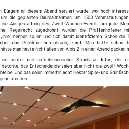
 Bürgern an diesem Abend serviert wurde, war hoch interessa
 um die geplanten Baumaßnahmen, um 1500 Veranstaltungen
 die Ausgestaltung des Zwölf-Wochen-Events, um jede Men
he. Regelrecht zugedröhnt wurden die Pfaffenhofener mi
e „ihre“ nennen sollen und sich damit identifizieren. Schon die
 über das Publikum hereinbrach, zeigt: Man hätte schon f
 hätte man heute nicht alles von A bis Z in einen Abend packen 
in bunter und aufschlussreicher Strauß an Infos, der da
betonte, das Entscheidende seien aber nicht die zwölf Woch
 bleibe. Und das seien immerhin acht Hektar Spiel- und Grünfläche
ügung stünden.