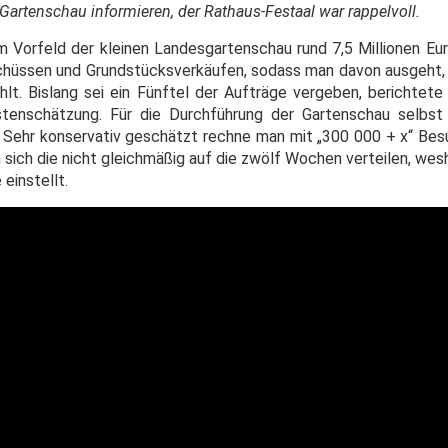
Gartenschau informieren, der Rathaus-Festaal war rappelvoll.
Vorfeld der kleinen Landesgartenschau rund 7,5 Millionen E
chüssen und Grundstücksverkäufen, sodass man davon ausgeht,
ahlt. Bislang sei ein Fünftel der Aufträge vergeben, berichtet
enschätzung. Für die Durchführung der Gartenschau selbst s
r. Sehr konservativ geschätzt rechne man mit „300 000 + x“ Bes
sich die nicht gleichmäßig auf die zwölf Wochen verteilen, wes
einstellt.