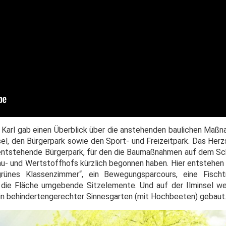
Karl gab einen Überblick über die anstehenden baulichen Maßna
nsel, den Bürgerpark sowie den Sport- und Freizeitpark. Das Herz
 entstehende Bürgerpark, für den die Baumaßnahmen auf dem S
u- und Wertstoffhofs kürzlich begonnen haben. Hier entstehen
grünes Klassenzimmer“, ein Bewegungsparcours, eine Fischtr
die Fläche umgebende Sitzelemente. Und auf der Ilminsel we
 ein behindertengerechter Sinnesgarten (mit Hochbeeten) gebaut