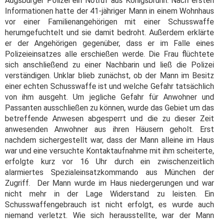
Augsburger Polizei ein Notruf aus Königsbrunn. Nach ersten
Informationen hatte der 41-jähriger Mann in einem Wohnhaus
vor einer Familienangehörigen mit einer Schusswaffe
herumgefuchtelt und sie damit bedroht. Außerdem erklärte
er der Angehörigen gegenüber, dass er im Falle eines
Polizeieinsatzes alle erschießen werde. Die Frau flüchtete
sich anschließend zu einer Nachbarin und ließ die Polizei
verständigen. Unklar blieb zunächst, ob der Mann im Besitz
einer echten Schusswaffe ist und welche Gefahr tatsächlich
von ihm ausgeht. Um jegliche Gefahr für Anwohner und
Passanten ausschließen zu können, wurde das Gebiet um das
betreffende Anwesen abgesperrt und die zu dieser Zeit
anwesenden Anwohner aus ihren Häusern geholt. Erst
nachdem sichergestellt war, dass der Mann alleine im Haus
war und eine versuchte Kontaktaufnahme mit ihm scheiterte,
erfolgte kurz vor 16 Uhr durch ein zwischenzeitlich
alarmiertes Spezialeinsatzkommando aus München der
Zugriff. Der Mann wurde im Haus niedergerungen und war
nicht mehr in der Lage Widerstand zu leisten. Ein
Schusswaffengebrauch ist nicht erfolgt, es wurde auch
niemand verletzt. Wie sich herausstellte, war der Mann