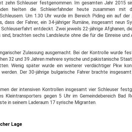
mt zehn Schleuser festgenommen. Im gesamten Jahr 2015 sin
den hielten die Schleierfahnder heute zusammen mit d
 Schleusern. Um 1.30 Uhr wurde im Bereich Piding ein auf de
aus, dass der Fahrer, ein 34-jähriger Rumäne, insgesamt neun S
Schleuserfahrt entdeckt. Zwei jeweils 22-jährige Afghanen, die
s sind, brachten sechs Landsleute ohne die für die Einreise und
arischer Zulassung ausgemacht. Bei der Kontrolle wurde fest
schen 32 und 39 Jahren mehrere syrische und pakistanische Staat
ten. Wenig später wurde ein weiterer verdächtiger Pkw kontr
werden. Der 30-jährige bulgarische Fahrer brachte insgesamt
men der intensiven Kontrollen insgesamt vier Schleuser fes
es Kleintransporters gegen 5 Uhr im Gemeindebereich Bad Re
euste in seinem Laderaum 17 syrische Migranten.
icher Lage