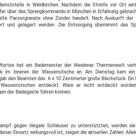
idienststelle in Waldkirchen. Nachdem die Streife vor Ort ei
nsfer über das Sprengkommando in München in Erfahrung gebrac
lte Panzergranate ohne Zünder handelt. Nach Auskunft der 
tiert und gelagert werden. Die Entsorgung übernimmt das 
Wortes hat ein Bademeister der Weidener Thermenwelt verhin
ck im Inneren der Wasserrutsche an. Am Dienstag kam ein
ergab den Beamten das 6 x 10 Zentimeter große Blechstück. Ein
r Wasserrutschen entdeckt. Wäre er nicht entdeckt worde
gen der Badegäste führen können.
ampf gegen illegale Schleuser zu unterstützten, werden sie
ieser Einsatz wirkungsvoll ist, zeigen die aktuellen Zahlen: Alle