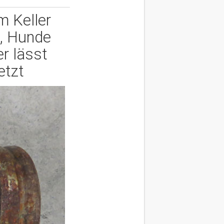
m Keller
, Hunde
r lässt
etzt