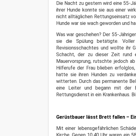
Die Nacht zu gestern wird eine 55-Jä
ihrer Hunde konnte sie aus einer wir
nicht alltäglichen Rettungseinsatz v
Hunde war sie wach geworden und h
Was war geschehen? Der 55-Jährigen 
sie die Spülung betätigte. Voll
Revisionsschachtes und wollte ihr 
Schacht, der zu dieser Zeit rund
Mauervorsprung, rutschte jedoch ab 
Hilferufe der Frau blieben erfolglo
hatte sie ihren Hunden zu verdanke
witterten. Durch das permanente Bell
eine Leiter und begann mit der B
Rettungsdienst in ein Krankenhaus. Bi
Gerüstbauer lässt Brett fallen – Ei
Mit einer lebensgefährlichen Schäde
Kirche. Gegen 10.40 Uhr waren ein 5