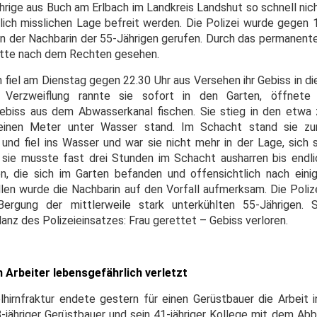
hrige aus Buch am Erlbach im Landkreis Landshut so schnell nic
klich misslichen Lage befreit werden. Die Polizei wurde gegen 
on der Nachbarin der 55-Jährigen gerufen. Durch das permanente
atte nach dem Rechten gesehen.
fiel am Dienstag gegen 22.30 Uhr aus Versehen ihr Gebiss in di
er Verzweiflung rannte sie sofort in den Garten, öffnet
Gebiss aus dem Abwasserkanal fischen. Sie stieg in den etwa
 einen Meter unter Wasser stand. Im Schacht stand sie z
und fiel ins Wasser und war sie nicht mehr in der Lage, sich s
s, sie musste fast drei Stunden im Schacht ausharren bis endli
n, die sich im Garten befanden und offensichtlich nach eini
en wurde die Nachbarin auf den Vorfall aufmerksam. Die Polizei
ergung der mittlerweile stark unterkühlten 55-Jährigen.
lanz des Polizeieinsatzes: Frau gerettet – Gebiss verloren.
n Arbeiter lebensgefährlich verletzt
lhirnfraktur endete gestern für einen Gerüstbauer die Arbeit 
8-jähriger Gerüstbauer und sein 41-jähriger Kollege mit dem Ab