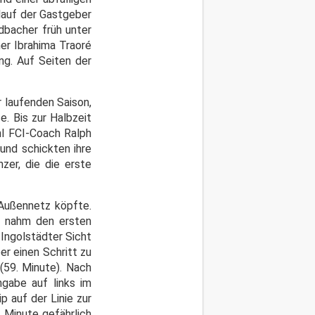
lauf der Gastgeber
dbacher früh unter
ner Ibrahima Traoré
ng. Auf Seiten der
 laufenden Saison,
. Bis zur Halbzeit
hl FCI-Coach Ralph
und schickten ihre
zer, die die erste
 Außennetz köpfte.
rt nahm den ersten
 Ingolstädter Sicht
er einen Schritt zu
(59. Minute). Nach
gabe auf links im
 auf der Linie zur
 Minute gefährlich