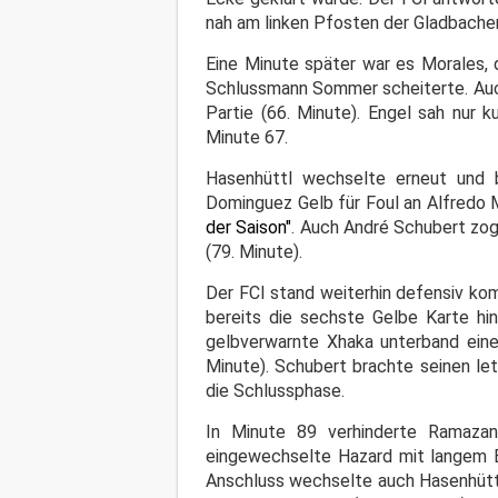
nah am linken Pfosten der Gladbacher
Eine Minute später war es Morales, 
Schlussmann Sommer scheiterte. Auch
Partie (66. Minute). Engel sah nur 
Minute 67.
Hasenhüttl wechselte erneut und b
Dominguez Gelb für Foul an Alfredo M
der Saison"
.
Auch André Schubert zog 
(79. Minute).
Der FCI stand weiterhin defensiv ko
bereits die sechste Gelbe Karte hi
gelbverwarnte Xhaka unterband eine
Minute). Schubert brachte seinen let
die Schlussphase.
In Minute 89 verhinderte Ramaza
eingewechselte Hazard mit langem B
Anschluss wechselte auch Hasenhüttl