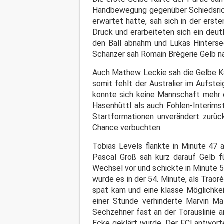
Handbewegung gegenüber Schiedsricht
erwartet hatte, sah sich in der ers
Druck und erarbeiteten sich ein deut
den Ball abnahm und Lukas Hinterse
Schanzer sah Romain Brègerie Gelb nac
Auch Mathew Leckie sah die Gelbe Kar
somit fehlt der Australier im Aufst
konnte sich keine Mannschaft mehr e
Hasenhüttl als auch Fohlen-Interims
Startformationen unverändert zurück
Chance verbuchten.
Tobias Levels flankte in Minute 47 
Pascal Groß sah kurz darauf Gelb f
Wechsel vor und schickte in Minute 5
wurde es in der 54. Minute, als Traor
spät kam und eine klasse Möglichkei
einer Stunde verhinderte Marvin M
Sechzehner fast an der Torauslinie a
Ecke geklärt wurde. Der FCI antworte