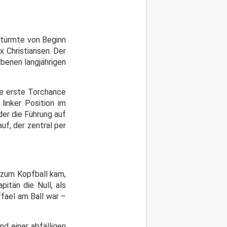
stürmte von Beginn
 Christiansen. Der
rbenen langjährigen
ie erste Torchance
linker Position im
er die Führung auf
uf, der zentral per
i zum Kopfball kam,
itän die Null, als
fael am Ball war –
d einer abfälligen