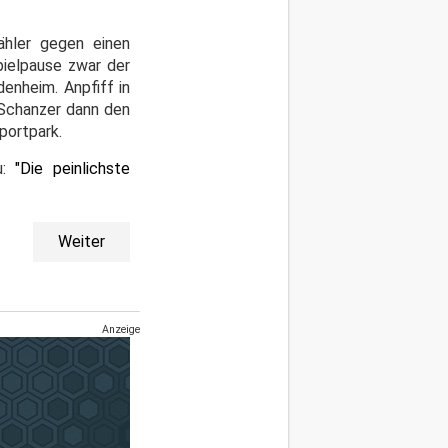
ähler gegen einen
ielpause zwar der
denheim. Anpfiff in
 Schanzer dann den
portpark.
u:
"Die peinlichste
Weiter
Anzeige