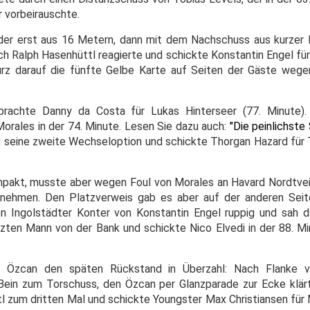
 vorbeirauschte.
der erst aus 16 Metern, dann mit dem Nachschuss aus kurzer 
 Ralph Hasenhüttl reagierte und schickte Konstantin Engel für 
kurz darauf die fünfte Gelbe Karte auf Seiten der Gäste wegen
rachte Danny da Costa für Lukas Hinterseer (77. Minute).
orales in der 74. Minute. Lesen Sie dazu auch:
"Die peinlichste
seine zweite Wechseloption und schickte Thorgan Hazard für Tr
mpakt, musste aber wegen Foul von Morales an Havard Nordtveit
nnehmen. Den Platzverweis gab es aber auf der anderen Seit
n Ingolstädter Konter von Konstantin Engel ruppig und sah d
zten Mann von der Bank und schickte Nico Elvedi in der 88. Min
n Özcan den späten Rückstand in Überzahl: Nach Flanke v
ein zum Torschuss, den Özcan per Glanzparade zur Ecke klärt
 zum dritten Mal und schickte Youngster Max Christiansen für 