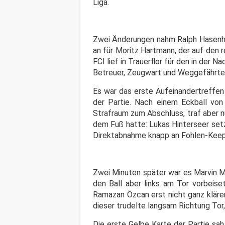
Liga.
Zwei Änderungen nahm Ralph Hasenhüt
an für Moritz Hartmann, der auf den 
FCI lief in Trauerflor für den in der
Betreuer, Zeugwart und Weggefährten
Es war das erste Aufeinandertreffen
der Partie. Nach einem Eckball von
Strafraum zum Abschluss, traf aber 
dem Fuß hatte: Lukas Hinterseer setz
Direktabnahme knapp an Fohlen-Keep
Zwei Minuten später war es Marvin Ma
den Ball aber links am Tor vorbeiset
Ramazan Özcan erst nicht ganz kläre
dieser trudelte langsam Richtung Tor, 
Die erste Gelbe Karte der Partie sah