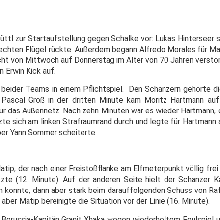
tl zur Startaufstellung gegen Schalke vor: Lukas Hinterseer 
rechten Flügel rückte. Außerdem begann Alfredo Morales für Max
 Nacht von Mittwoch auf Donnerstag im Alter von 70 Jahren versto
 Erwin Kick auf.
 beider Teams in einem Pflichtspiel. Den Schanzern gehörte d
 Pascal Groß in der dritten Minute kam Moritz Hartmann auf 
nur das Außennetz. Nach zehn Minuten war es wieder Hartmann, d
te sich am linken Strafraumrand durch und legte für Hartmann a
er Yann Sommer scheiterte.
tip, der nach einer Freistoßflanke am Elfmeterpunkt völlig fre
zte (12. Minute). Auf der anderen Seite hielt der Schanzer Kap
n konnte, dann aber stark beim darauffolgenden Schuss von Raf
aber Matip bereinigte die Situation vor der Linie (16. Minute).
 Borussia-Kapitän Granit Xhaka wegen wiederholtem Foulspiel un