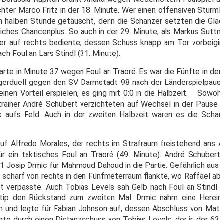
er Marco Fritz in der 18. Minute. Wer einen offensiven Sturm
ten halben Stunde getäuscht, denn die Schanzer setzten die Gla
liches Chancenplus. So auch in der 29. Minute, als Markus Sutt
er auf rechts bediente, dessen Schuss knapp am Tor vorbeigi
h Foul an Lars Stindl (31. Minute).
te in Minute 37 wegen Foul an Traoré. Es war die Fünfte in der
eigerduell gegen den SV Darmstadt 98 nach der Länderspielpause
inen Vorteil erspielen, es ging mit 0:0 in die Halbzeit. Sowo
trainer André Schubert verzichteten auf Wechsel in der Pause 
 aufs Feld. Auch in der zweiten Halbzeit waren es die Schan
auf Alfredo Morales, der rechts im Strafraum freistehend ans
ür ein taktisches Foul an Traoré (49. Minute). André Schube
1 Josip Drmic für Mahmoud Dahoud in die Partie. Gefährlich aus
é scharf von rechts in den Fünfmeterraum flankte, wo Raffael ab
t verpasste. Auch Tobias Levels sah Gelb nach Foul an Stindl 
atip den Rückstand zum zweiten Mal: Drmic nahm eine Herein
n und legte für Fabian Johnson auf, dessen Abschluss von Matip
te durch einen Distanzschuss von Tobias Levels, der in der 63.