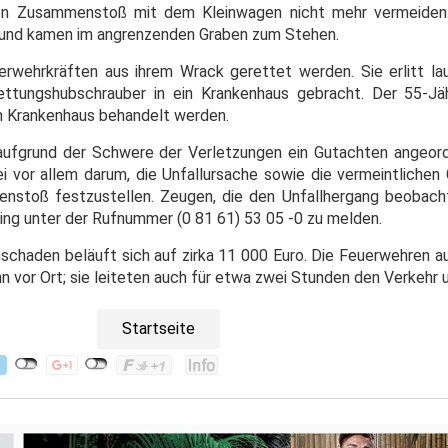
hen Zusammenstoß mit dem Kleinwagen nicht mehr vermeiden
 und kamen im angrenzenden Graben zum Stehen.
rwehrkräften aus ihrem Wrack gerettet werden. Sie erlitt la
ttungshubschrauber in ein Krankenhaus gebracht. Der 55-Jäh
em Krankenhaus behandelt werden.
ufgrund der Schwere der Verletzungen ein Gutachten angeord
i vor allem darum, die Unfallursache sowie die vermeintlichen
nstoß festzustellen. Zeugen, die den Unfallhergang beobach
ising unter der Rufnummer (0 81 61) 53 05 -0 zu melden.
chaden beläuft sich auf zirka 11 000 Euro. Die Feuerwehren 
 vor Ort; sie leiteten auch für etwa zwei Stunden den Verkehr
Startseite