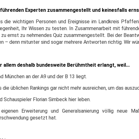
t führenden Experten zusammengestellt und keinesfalls ern
was die wichtigen Personen und Ereignisse im Landkreis Pfaffe
elegenheit, Ihr Wissen zu testen. In Zusammenarbeit mit führen
ls zu ernst zu nehmendes Quiz zusammengestellt. Bei der Beant
 – denn mitunter sind sogar mehrere Antworten richtig. Wir wün
 allem deshalb bundesweite Berühmtheit erlangt, weil...
nd München an der A9 und der B 13 liegt.
 die üblichen Rankings gar nicht mehr ausreichen, um das auszu
 Schauspieler Florian Simbeck hier leben.
igenen Erweiterung und Generalsanierung völlig neue Ma
rschwendung gesetzt hat.