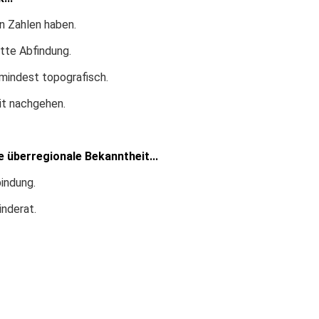
n Zahlen haben.
tte Abfindung.
mindest topografisch.
it nachgehen.
 überregionale Bekanntheit...
bindung.
nderat.