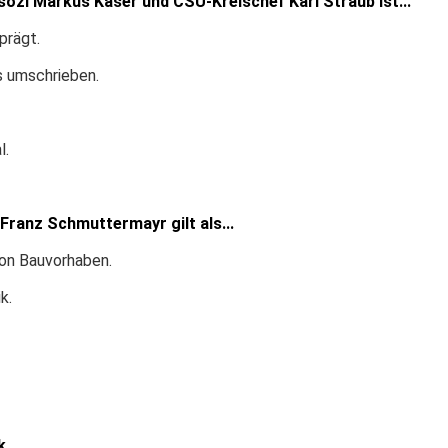
sozi Markus Käser und CSU-Kreischef Karl Straub ist...
prägt.
s umschrieben.
l.
ranz Schmuttermayr gilt als...
von Bauvorhaben.
k.
...