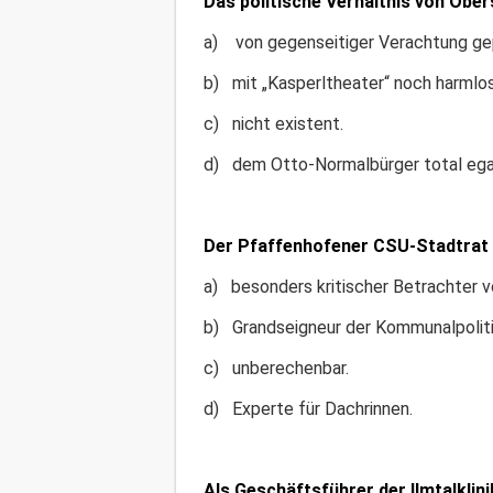
Das politische Verhältnis von Ober
a) von gegenseitiger Verachtung ge
b) mit „Kasperltheater“ noch harmlo
c) nicht existent.
d) dem Otto-Normalbürger total ega
Der Pfaffenhofener CSU-Stadtrat F
a) besonders kritischer Betrachter 
b) Grandseigneur der Kommunalpoliti
c) unberechenbar.
d) Experte für Dachrinnen.
Als Geschäftsführer der Ilmtalklinik