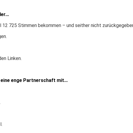
er...
hl 12 725 Stimmen bekommen – und seither nicht zurückgegebe
gen.
en Linken.
eine enge Partnerschaft mit...
.
l.