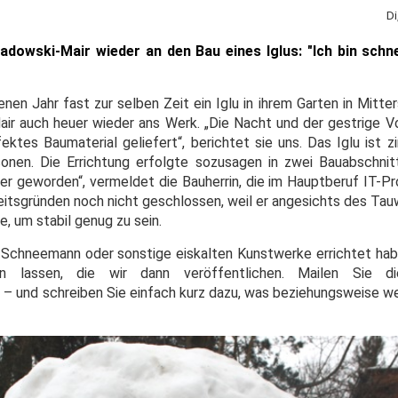
Di
owski-Mair wieder an den Bau eines Iglus: "Ich bin schne
nen Jahr fast zur selben Zeit ein Iglu in ihrem Garten in Mitte
ir auch heuer wieder ans Werk. „Die Nacht und der gestrige V
ektes Baumaterial geliefert“, berichtet sie uns. Das Iglu ist 
onen. Die Errichtung erfolgte sozusagen in zwei Bauabschnit
ser geworden“, vermeldet die Bauherrin, die im Hauptberuf IT-Pr
heitsgründen noch nicht geschlossen, weil er angesichts des Ta
e, um stabil genug zu sein.
en Schneemann oder sonstige eiskalten Kunstwerke errichtet hab
 lassen, die wir dann veröffentlichen. Mailen Sie di
e
– und schreiben Sie einfach kurz dazu, was beziehungsweise w