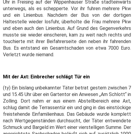
Uhr in Freising auf der Wippenhauser Straße stadteinwärts
unterwegs, als es schepperte. Vor ihr fuhren mehrere Pkw
und ein Linienbus. Nachdem der Bus von der dortigen
Haltestelle wieder losfuhr, überholte die Frau mehrere Pkw
und eben auch den Linienbus. Auf Grund des Gegenverkehrs
musste sie wieder einscheren, kam zu weit nach rechts und
touchierte mit ihrer Beifahrerseite den neben ihr fahrenden
Bus. Es entstand ein Gesamtschaden von etwa 7000 Euro.
Verletzt wurde niemand.
Mit der Axt: Einbrecher schlägt Tür ein
(ty) Ein bislang unbekannter Täter betrat gestern zwischen 7
und 15.45 Uhr über ein Gartentor ein Anwesen „Am Schlott“ in
Zolling. Dort nahm er aus einem Abstellbereich eine Axt,
schlug damit die Terrassentür ein und ging in das einstöckige
freistehende Einfamilienhaus. Das Gebäude wurde komplett
nach Wertgegenständen durchsucht, der Täter entwendete
Schmuck und Bargeld im Wert einer vierstelligen Summe. Der
angerichtete Sachschaden beläuft sich auf zusätzlich 1000