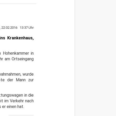
 22.02.2016 13:37 Uhr
 ins Krankenhaus,
on Hohenkammer in
ehr am Ortseingang
 wahrnahmen, wurde
ste der Mann zur
ettungswagen in die
eit im Verkehr nach
 er einen hat.