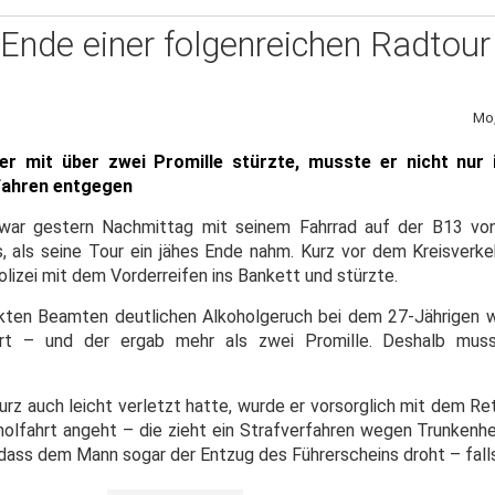
Ende einer folgenreichen Radtour
Mo,
ter mit über zwei Promille stürzte, musste er nicht nur
rfahren entgegen
er war gestern Nachmittag mit seinem Fahrrad auf der B13 v
 als seine Tour ein jähes Ende nahm. Kurz vor dem Kreisverk
lizei mit dem Vorderreifen ins Bankett und stürzte.
ckten Beamten deutlichen Alkoholgeruch bei dem 27-Jährigen
hrt – und der ergab mehr als zwei Promille. Deshalb mus
turz auch leicht verletzt hatte, wurde er vorsorglich mit dem R
oholfahrt angeht – die zieht ein Strafverfahren wegen Trunkenh
 dass dem Mann sogar der Entzug des Führerscheins droht – falls