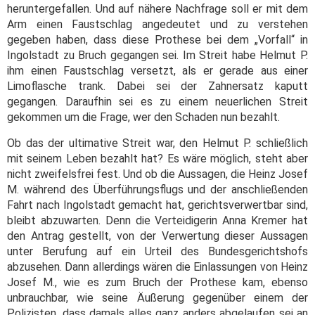
heruntergefallen. Und auf nähere Nachfrage soll er mit dem
Arm einen Faustschlag angedeutet und zu verstehen
gegeben haben, dass diese Prothese bei dem „Vorfall“ in
Ingolstadt zu Bruch gegangen sei. Im Streit habe Helmut P.
ihm einen Faustschlag versetzt, als er gerade aus einer
Limoflasche trank. Dabei sei der Zahnersatz kaputt
gegangen. Daraufhin sei es zu einem neuerlichen Streit
gekommen um die Frage, wer den Schaden nun bezahlt.
Ob das der ultimative Streit war, den Helmut P. schließlich
mit seinem Leben bezahlt hat? Es wäre möglich, steht aber
nicht zweifelsfrei fest. Und ob die Aussagen, die Heinz Josef
M. während des Überführungsflugs und der anschließenden
Fahrt nach Ingolstadt gemacht hat, gerichtsverwertbar sind,
bleibt abzuwarten. Denn die Verteidigerin Anna Kremer hat
den Antrag gestellt, von der Verwertung dieser Aussagen
unter Berufung auf ein Urteil des Bundesgerichtshofs
abzusehen. Dann allerdings wären die Einlassungen von Heinz
Josef M., wie es zum Bruch der Prothese kam, ebenso
unbrauchbar, wie seine Äußerung gegenüber einem der
Polizisten, dass damals alles ganz anders abgelaufen sei an